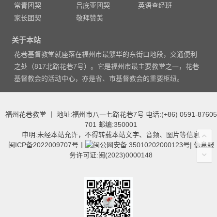
常青团契
吕底亚团契
英语查经班
家长团契
敬拜赞美
关于本站
花巷基督教堂就座落在福州市最繁华的东街口地段，交通便利
之处（817北路花巷7号）。它是福州市最主要教堂之一，花巷
基督教会的活动中心，亦是省、市基督教会的重要枢纽。
福州花巷教堂 丨 地址:福州市八一七路花巷7号 电话:(+86) 0591-87605
701 邮编:350001
申明:未经本站允许，不得转载本站文字、音频、图片等信息
闽ICP备2022009707号
丨
闽公网安备 35010202000123号
|
信息服
务许可证:闽(2023)0000148