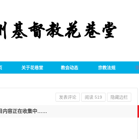
页
关于花巷堂
教会动态
宗教法规
发表评论
阅读
519
隐藏边栏
目内容正在收集中……