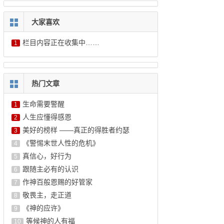
大家喜欢
栏目内容正在收集中……
1
热门文章
生命需要警醒
1
人生应懂得感恩
2
美好的榜样 ——真正的得胜者约瑟
3
《警惕末世人性的危机》
4
真信心，好行为
5
跟随主必有的认识
6
作神百般恩赐的好管家
7
敬畏主，走正道
8
《神的应许》
9
等候神的人有福
10