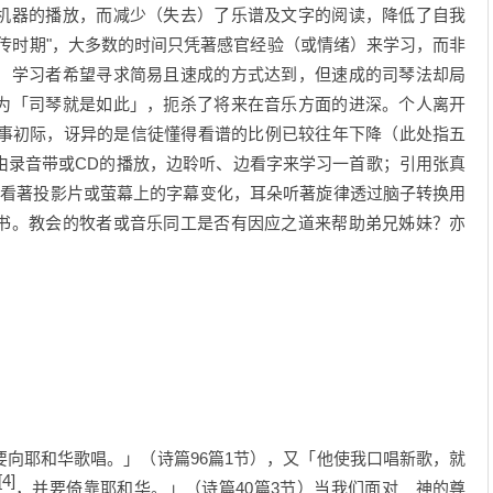
机器的播放，而减少（失去）了乐谱及文字的阅读，降低了自我
传时期"，大多数的时间只凭著感官经验（或情绪）来学习，而非
，学习者希望寻求简易且速成的方式达到，但速成的司琴法却局
为「司琴就是如此」，扼杀了将来在音乐方面的进深。个人离开
服事初际，讶异的是信徒懂得看谱的比例已较往年下降（此处指五
由录音带或CD的播放，边聆听、边看字来学习一首歌；引用张真
眼看著投影片或萤幕上的字幕变化，耳朵听著旋律透过脑子转换用
书。教会的牧者或音乐同工是否有因应之道来帮助弟兄姊妹？亦
耶和华歌唱。」（诗篇96篇1节），又「他使我口唱新歌，就
[4]
，并要倚靠耶和华。」（诗篇40篇3节）当我们面对 神的尊