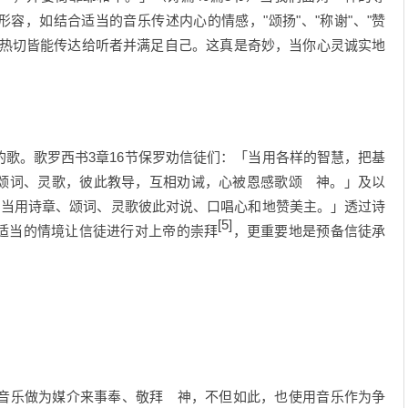
容，如结合适当的音乐传述内心的情感，"颂扬"、"称谢"、"赞
与热切皆能传达给听者并满足自己。这真是奇妙，当你心灵诚实地
。歌罗西书3章16节保罗劝信徒们：「当用各样的智慧，把基
颂词、灵歌，彼此教导，互相劝诫，心被恩感歌颂 神。」及以
。当用诗章、颂词、灵歌彼此对说、口唱心和地赞美主。」透过诗
[5]
适当的情境让信徒进行对上帝的崇拜
，更重要地是预备信徒承
音乐做为媒介来事奉、敬拜 神，不但如此，也使用音乐作为争