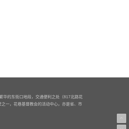
繁华的东街口地段，交通便利之处（817北路花
堂之一，花巷基督教会的活动中心，亦是省、市