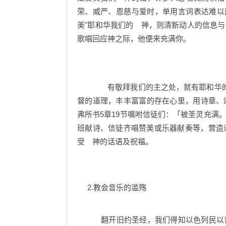
荣、威严、恩慈与爱时，单用言词表达难以形
美"耶和华我们的 神，则清新动人的信息
歌唱回应神之际，他便来充满你。
有敬拜我们的主之处，就有耶和华的歌
督的道理，丰丰富富的存在心里，用诗章、
弗所书5章19节嘱咐信徒们：「被圣灵充满
班献诗、信徒齐唱赞美或乐器献奏等，营造
受 神的话语及祝福。
2.教会音乐的滥殇
翻开旧约圣经，我们得知以色列民以