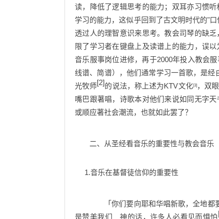
读，降低了逻辑思考的能力；双耳亦习惯听
学习的能力，这似乎回到了古文明时代的"口
透过人的理智意识来思考。教会司琴的缺乏
限了学习者在键盘上及读谱上的能力，误以
音乐服事岗位进修，再于2000年投入教会
线谱、简谱），他们通常学习一首歌，是经
[2]
光牧师
的说法，称上述为KTV文化
，双
[3]
嘴巴跟著唱，诗歌本对他们来说如同无字天
或顺应著社会潮流，也就如此罢了？
二、从圣经看音乐的重要性与教会音乐
1.音乐在基督徒信仰的重要性
「你们要向耶和华唱新歌，全地都要向
是赞美我们 神的话，许多人必看见而惧怕