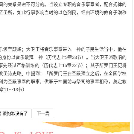
间的关系是密不可分的。当设立专职的音乐事奉者，配合规律的
至圣所，如此行事影响当时的以色列民，经由环境的教育于潜移
领至颠峰；大卫王将音乐事奉带入 神的子民生活当中，他在
身份以音乐敬拜 神（历代志上9章33节）。当大卫王派歌唱的
先经过严格训练的（历代志上15章22节）；其子所罗门王更将
教圣诗史略」中提到：「所罗门王在圣殿建立之后，在全国学校
列为圣殿事奉的职事，供职于神面前与祭司的事奉相称，奠定教
11～13节）
篇:很抱歉没有了
下一篇