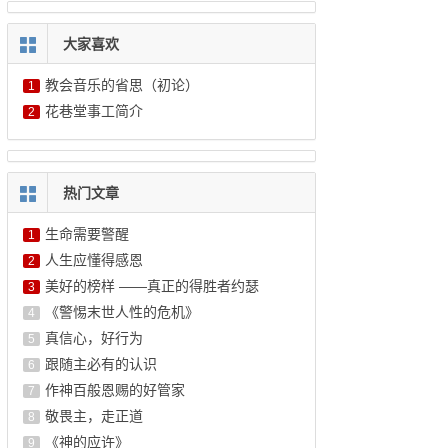
大家喜欢
教会音乐的省思（初论）
1
花巷堂事工简介
2
热门文章
生命需要警醒
1
人生应懂得感恩
2
美好的榜样 ——真正的得胜者约瑟
3
《警惕末世人性的危机》
4
真信心，好行为
5
跟随主必有的认识
6
作神百般恩赐的好管家
7
敬畏主，走正道
8
《神的应许》
9