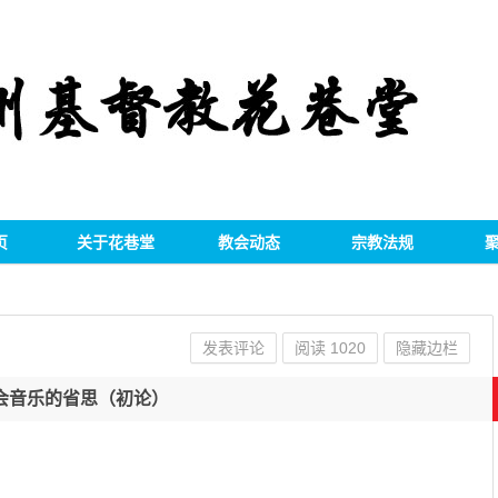
页
关于花巷堂
教会动态
宗教法规
发表评论
阅读
1020
隐藏边栏
会音乐的省思（初论）