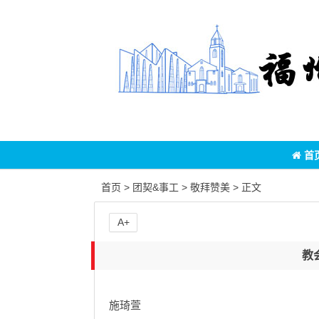
首
首页
>
团契&事工
>
敬拜赞美
> 正文
A+
教
施琦萱