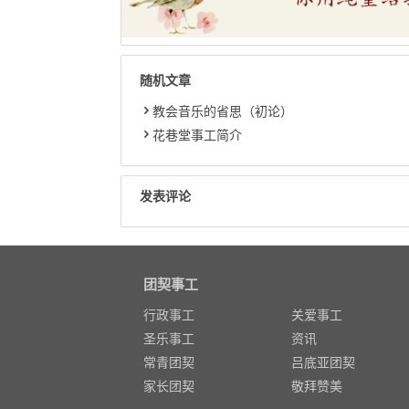
随机文章
教会音乐的省思（初论）
花巷堂事工简介
发表评论
团契事工
行政事工
关爱事工
圣乐事工
资讯
常青团契
吕底亚团契
家长团契
敬拜赞美