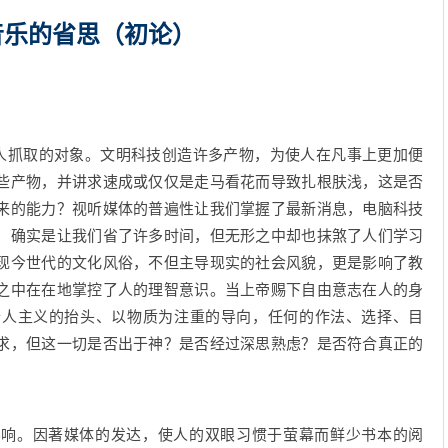
音乐的省思（初论）
人抓取的对象。文明科技创造许多产物，为使人在凡事上更加便
些产物，并讲求速成或仅仅是走马看花而导致扎根肤浅，这是否
来的能力？视听媒体的普遍性让我们掌握了最新消息，电脑科技
，确实是让我们省了许多时间，但无形之中却也抹煞了人们学习
现今世代的文化风俗，不但主导现实的社会风貌，更是影响了教
之中在在地掌控了人的理智意识。当上帝赐下自由意志在人的身
个人主义的抬头、以物质为注重的导向，任何的作法、选择、目
求，但这一切是否出于神？是否经过深思熟虑？是否符合真正的
。因著媒体的发达，使人的双眼习惯于萤幕而鲜少书本的阅