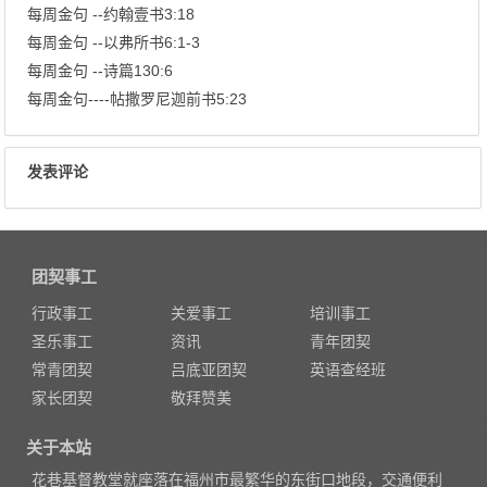
每周金句 --约翰壹书3:18
每周金句 --以弗所书6:1-3
每周金句 --诗篇130:6
每周金句----帖撒罗尼迦前书5:23
发表评论
团契事工
行政事工
关爱事工
培训事工
圣乐事工
资讯
青年团契
常青团契
吕底亚团契
英语查经班
家长团契
敬拜赞美
关于本站
花巷基督教堂就座落在福州市最繁华的东街口地段，交通便利