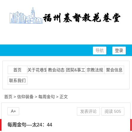
导航
登录
首页
关于花巷堂
教会动态
团契&事工
宗教法规
聚会信息
联系我们
首页
>
信仰装备
>
每周金句
> 正文
A+
发表评论
阅读
505
每周金句----太24：44