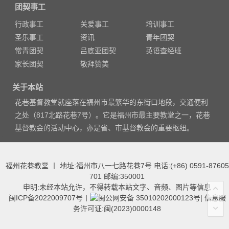
团契事工
行政事工
关爱事工
培训事工
圣乐事工
资讯
青年团契
常青团契
吕底亚团契
英语查经班
家长团契
敬拜赞美
关于本站
花巷基督教堂就座落在福州市最繁华的东街口地段，交通便利
之处（817北路花巷7号）。它是福州市最主要教堂之一，花巷
基督教会的活动中心，亦是省、市基督教会的重要枢纽。
福州花巷教堂 丨 地址:福州市八一七路花巷7号 电话:(+86) 0591-87605
701 邮编:350001
申明:未经本站允许，不得转载本站文字、音频、图片等信息
闽ICP备2022009707号
丨
闽公网安备 35010202000123号
|
信息服
务许可证:闽(2023)0000148