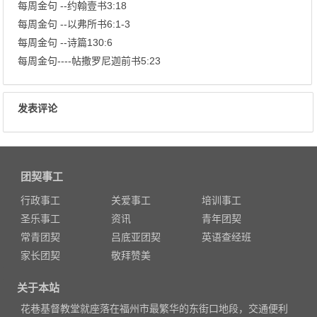
每周金句 --约翰壹书3:18
每周金句 --以弗所书6:1-3
每周金句 --诗篇130:6
每周金句----帖撒罗尼迦前书5:23
发表评论
团契事工
行政事工
关爱事工
培训事工
圣乐事工
资讯
青年团契
常青团契
吕底亚团契
英语查经班
家长团契
敬拜赞美
关于本站
花巷基督教堂就座落在福州市最繁华的东街口地段，交通便利