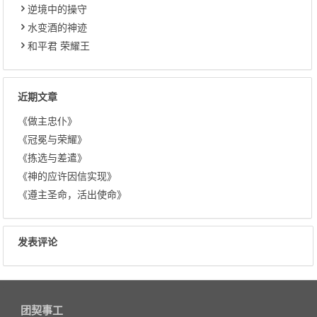
逆境中的操守
水变酒的神迹
和平君 荣耀王
近期文章
《做主忠仆》
《冠冕与荣耀》
《拣选与差遣》
《神的应许因信实现》
《遵主圣命，活出使命》
发表评论
团契事工