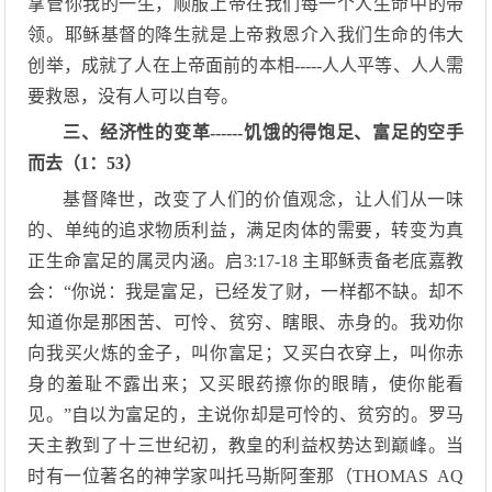
掌管你我的一生，顺服上帝在我们每一个人生命中的带
领。耶稣基督的降生就是上帝救恩介入我们生命的伟大
创举，成就了人在上帝面前的本相-----人人平等、人人需
要救恩，没有人可以自夸。
三、经济性的变革------饥饿的得饱足、富足的空手
而去（1：53）
基督降世，改变了人们的价值观念，让人们从一味
的、单纯的追求物质利益，满足肉体的需要，转变为真
正生命富足的属灵内涵。启3:17-18 主耶稣责备老底嘉教
会：“你说：我是富足，已经发了财，一样都不缺。却不
知道你是那困苦、可怜、贫穷、瞎眼、赤身的。我劝你
向我买火炼的金子，叫你富足；又买白衣穿上，叫你赤
身的羞耻不露出来；又买眼药擦你的眼睛，使你能看
见。”自以为富足的，主说你却是可怜的、贫穷的。罗马
天主教到了十三世纪初，教皇的利益权势达到巅峰。当
时有一位著名的神学家叫托马斯阿奎那（THOMAS AQ