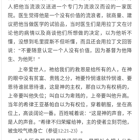
人把他当流浪汉送进一个专门为流浪汉而设的一家医
院。医生觉得他是一个没有价值的流浪者，就商量、建
议把他当做医学的试验品，当时医生们是用拉丁文在讨
论他的病情以及商谈他们所想做的决定，以为他听不
懂，没想到毛里提斯不但听懂，而且还会用拉丁文回答
说：“不要随意认定一个人没有价值，因为基督为他降
生、为他死！”
上帝爱世人，祂给我们的救恩是给所有的人，在神
的眼中没有贫富、贵贱之分，祂要怜悯谁就怜悯谁、要
恩待谁就恩待谁，这是神的主权，那自以为有权柄的，
上帝要叫他失位；叫自以为卑贱的，上帝要叫他升高。
当年的希律王亚基帕自以为有权位，穿着朝服，坐在高
位上，高谈阔论一番。百姓喊着说：“这是神的声音，不
是人的声音。”希律不归荣耀给神，主的使者立刻罚他，
被虫咬气绝身亡（参徒12:21-23）。