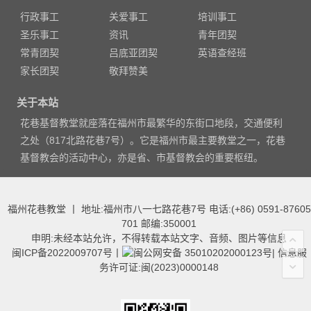
行政事工
关爱事工
培训事工
圣乐事工
资讯
青年团契
常青团契
吕底亚团契
英语查经班
家长团契
敬拜赞美
关于本站
花巷基督教堂就座落在福州市最繁华的东街口地段，交通便利
之处（817北路花巷7号）。它是福州市最主要教堂之一，花巷
基督教会的活动中心，亦是省、市基督教会的重要枢纽。
福州花巷教堂 丨 地址:福州市八一七路花巷7号 电话:(+86) 0591-87605
701 邮编:350001
申明:未经本站允许，不得转载本站文字、音频、图片等信息
闽ICP备2022009707号
丨
闽公网安备 35010202000123号
|
信息服
务许可证:闽(2023)0000148