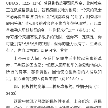
UINAS，1225--1274）曾经到教庭要觐见教皇，此时教皇
正在数点巨额金钱，就有感而发地对他说：“今天的教会
不必再像当年彼得所说‘金银我都没有’的话了，阿奎那当
即回答说‘可惜现今的教会也不像当年彼得那样，可以奉
拿撒勒人耶稣基督的名，叫你起来行走’”（参徒3：6）。
你可能今天拥有很多很多的钱财，但你不一定满足；你
可能拥有很多很多的钱财，但你的能力没有了、生命没
有了，你自以为富足却是可怜、贫穷。
上帝来到人间，在我们信仰生活中掀起贫富的革
命，马利亚的回应是：“但愿人因耶和华的慈爱和他向人
所行的奇事，都称赞他。因他使心里渴慕的人得以知
足，使心里饥饿的人得饱美物”（诗107:8-9）。
四、民族性的变革------神纪念永约、怜悯子民（1：
54-55）
颂歌中体现了强烈的民族性变革，上帝纪念与选民