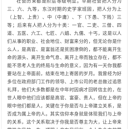
社会历来都是阶层等级明显。早期社会把人分为
三、六、九等，东汉时期的史学家班固，把人分为上
（上智、上贵）、中（中庸）、下（下愚、下贱）三
等；后来有人把人分为十类：一官、二吏、三僧、四
道、五医、六工、七匠、八娼、九儒、十丐，这是以人
们从事的职业、社会地位、财富来分的，但无论你是什
么人，是高官、是富翁还是贫困潦倒的，都不能离开生
命的源头、离开生命气息、离开上帝而独立存在，都不
能不思考人生的终局与生命的意义，因为有一天你我都
要站在上帝面前，结束在地上寄居的岁月。我曾经为好
多位在政府部门工作的领导、上市公司的老总做过追思
礼拜，他们大多数都是在中年时因病才回转信主的，在
世人眼中他们应该都是高官、富豪、贵人，但在上帝的
眼中他们都是人，关键在于你是否与上帝建立关系，是
否成为属上帝的人。其实信仰本身就是体现我们与上帝
的关系，这个关系取决于你我是否尊主为大，让上帝来