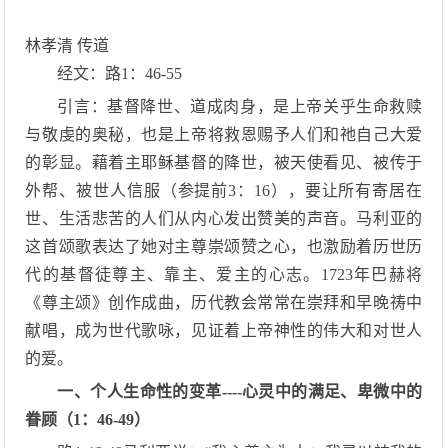
林孝清 传道
经文：路1：46-55
引言：基督降世、道成肉身，是上帝关乎生命救赎
与敬虔的奥秘，也是上帝将救恩赐予人们和祂自己大爱
的彰显。藉着主耶稣基督的降世，被天使看见、被传于
外帮、被世人信服（参提前3：16），要让所有寄居在
世、生活悲苦的人们从内心发出赞美的声音。马利亚的
这首颂歌表达了她对主尊崇颂赞之心，也激励着历世历
代的基督徒尊主、靠主、爱主的心志。1723年巴赫将
《尊主颂》创作成曲，历代教会常常在崇拜和早晚祷中
献唱，成为世代歌咏，见证着上帝神性的伟大和对世人
的爱。
一、个人生命性的变革----心灵中的满足、卑微中的
眷顾（1：46-49）