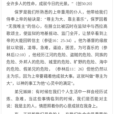
全许多人的性命，成就今日的光景。”（创50:20）
保罗是我们所熟悉的上帝重用的仆人，他带给我们
侍奉上帝的秘诀是：“尊主为大、靠主喜乐”，保罗因着
“无我唯主”的信心，在腓立比被囚时在监狱中与西拉高
歌颂主，使监狱的地基摇动、监门全开，让禁卒看到上
帝的大能回转信主（参徒16：25-34）。他为基督的缘故
就以软弱，凌辱，急难，逼迫，困苦，为可喜乐的（参
林后12:10），他经历江河的危险、盗贼的危险、同族的
危险、外邦人的危险、城里的危险、旷野的危险、海中
的危险、假弟兄的危险，（参林后11：26）但他仍然以
主为乐，因为上帝要藉着他成就大事。这就叫做“尊主为
大”，以神的事工为他“心灵中的满足”。
弟兄姊妹：有时候在我们个人生活中一样会经历试
炼、急难，当这些事情临到的时候，我们是否能对主
说：我是主的人，情愿照着你的心意成就在我身上。