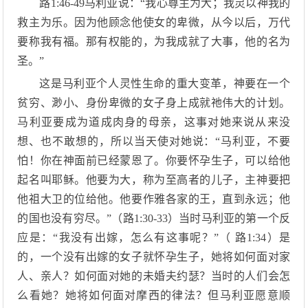
路1:46-49马利亚说：“我心尊主为大；我灵以神我的
救主为乐。因为他顾念他使女的卑微，从今以后，万代
要称我有福。那有权能的，为我成就了大事，他的名为
圣。”
这是马利亚个人灵性生命的重大变革，神要在一个
贫穷、渺小、身份卑微的女子身上成就祂伟大的计划。
马利亚要成为道成肉身的母亲，这事对她来说从来没
想、也不敢想的，所以当天使对她说：“马利亚，不要
怕！你在神面前已经蒙恩了。你要怀孕生子，可以给他
起名叫耶稣。他要为大，称为至高者的儿子，主神要把
他祖大卫的位给他。他要作雅各家的王，直到永远；他
的国也没有穷尽。”（路1:30-33）当时马利亚的第一个反
应是：“我没有出嫁，怎么有这事呢？”（ 路1:34）是
的，一个没有出嫁的女子就怀孕生子，她将如何面对家
人、亲人？如何面对她的未婚夫约瑟？当时的人们会怎
么看她？她将如何面对摩西的律法？但马利亚愿意顺