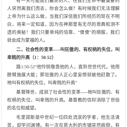
有一天可能我们最亲的人、在我们生命中最重要的
人突然离我们而去，你会怎么做？有时候我们无法理解
上帝为什么这么做，当我们深信我们所经历的现在不明
白，将来一定知道，因为在神那里有无尽的恩典和测不
透的奥秘！我们只要单纯的信靠、“傻傻”的顺服，我们
就会成为蒙福的人。
二、社会性的变革-----叫狂傲的、有权柄的失位，叫
卑贱的升高（1：50-52）
路1:50-52“他怜悯敬畏他的人，直到世世代代。他用
膀臂施展大能；那狂傲的人正心里妄想就被他赶散了。
祂叫有权柄的失位，叫卑贱的升高”
基督降世，成就了社会性的变革-----祂叫狂傲的、有
权柄的失位，叫卑贱的升高。基督教的信仰消除了世俗
的名位和威望。
毛里提斯是中世纪一位四处流浪的学者，他生活清
苦，却学问渊博。有一次在意大利的市镇突然病倒，有