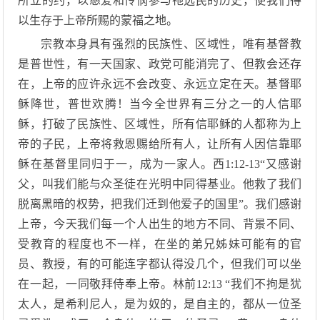
所立的约，以慈爱和怜悯参与祂选民的历史，使我们得
以生存于上帝所赐的蒙福之地。
宗教本身具有强烈的民族性、区域性，唯有基督教
是普世性，有一天国家、政党可能消完了、但教会还存
在，上帝的应许永远不会改变、永远立定在天。基督耶
稣降世，普世欢腾！当今全世界有三分之一的人信耶
稣，打破了民族性、区域性，所有信耶稣的人都称为上
帝的子民，上帝将救恩赐给所有人，让所有人因信靠耶
稣在基督里同归于一，成为一家人。西1:12-13“又感谢
父，叫我们能与众圣徒在光明中同得基业。他救了我们
脱离黑暗的权势，把我们迁到他爱子的国里”。我们感谢
上帝，今天我们每一个人出生的地方不同、背景不同、
受教育的程度也不一样，在坐的弟兄姊妹可能有的官
员、教授，有的可能连字都认得没几个，但我们可以坐
在一起，一同敬拜侍奉上帝。林前12:13 “我们不拘是犹
太人，是希利尼人，是为奴的，是自主的，都从一位圣