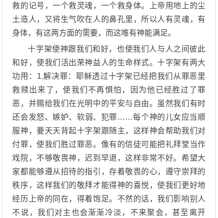
救的记号，一个救灵魂，一个救身体。上帝用地上的尘
土造人，又将生气吹在人的鼻孔里，所以人有灵魂，有
身体，有这两方面的需要，而这唯有神能满足。
十字架使神跟我们和好，也使我们人与人之间彼此
和好，使我们活出荣神益人的生命样式。十字架有两大
功用：1.解决罪：耶稣透过十字架已经把我们从罪恶里
救赎出来了，使我们不再惧怕，因为他已经胜过了罪
恶，并赐给我们在光明中的平安与自由。虽然我们有时
还会发怒、嫉妒、软弱、犯罪……每个神的儿女应当顺
服神，要天天背起十字架跟随主，这样神会帮助我们对
付罪，使我们胜过罪恶。像有的信徒可能把礼拜堂当作
戏院，不够敬畏神，迟到早退，这样非常不好。希望大
家都能够遵从招待的指引，存着敬畏的心，遵守崇拜的
秩序，这样我们的敬拜才能得神的喜悦，使我们更好地
经历上帝的同在，得着饱足。不然的话，我们影响别人
不说，我们对主也会渐渐冷淡，不来聚会，甚至离开