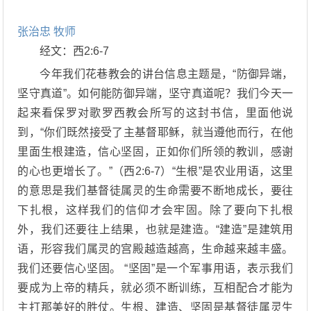
张治忠 牧师
经文：西2:6-7
今年我们花巷教会的讲台信息主题是，“防御异端，
坚守真道”。如何能防御异端，坚守真道呢？我们今天一
起来看保罗对歌罗西教会所写的这封书信，里面他说
到，“你们既然接受了主基督耶稣，就当遵他而行，在他
里面生根建造，信心坚固，正如你们所领的教训，感谢
的心也更增长了。”（西2:6-7）“生根”是农业用语，这里
的意思是我们基督徒属灵的生命需要不断地成长，要往
下扎根，这样我们的信仰才会牢固。除了要向下扎根
外，我们还要往上结果，也就是建造。“建造”是建筑用
语，形容我们属灵的宫殿越造越高，生命越来越丰盛。
我们还要信心坚固。 “坚固”是一个军事用语，表示我们
要成为上帝的精兵，就必须不断训练，互相配合才能为
主打那美好的胜仗。生根、建造、坚固是基督徒属灵生