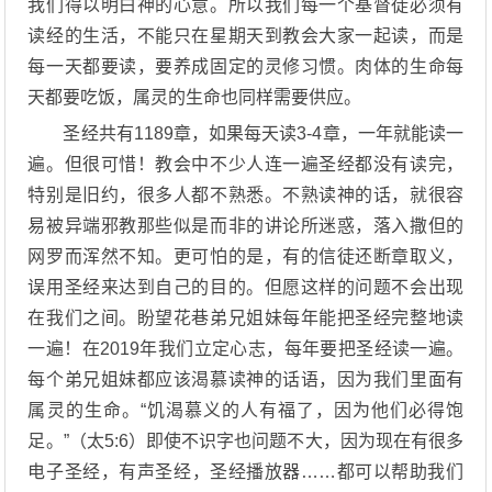
我们得以明白神的心意。所以我们每一个基督徒必须有
读经的生活，不能只在星期天到教会大家一起读，而是
每一天都要读，要养成固定的灵修习惯。肉体的生命每
天都要吃饭，属灵的生命也同样需要供应。
圣经共有1189章，如果每天读3-4章，一年就能读一
遍。但很可惜！教会中不少人连一遍圣经都没有读完，
特别是旧约，很多人都不熟悉。不熟读神的话，就很容
易被异端邪教那些似是而非的讲论所迷惑，落入撒但的
网罗而浑然不知。更可怕的是，有的信徒还断章取义，
误用圣经来达到自己的目的。但愿这样的问题不会出现
在我们之间。盼望花巷弟兄姐妹每年能把圣经完整地读
一遍！在2019年我们立定心志，每年要把圣经读一遍。
每个弟兄姐妹都应该渴慕读神的话语，因为我们里面有
属灵的生命。“饥渴慕义的人有福了，因为他们必得饱
足。”（太5:6）即使不识字也问题不大，因为现在有很多
电子圣经，有声圣经，圣经播放器……都可以帮助我们