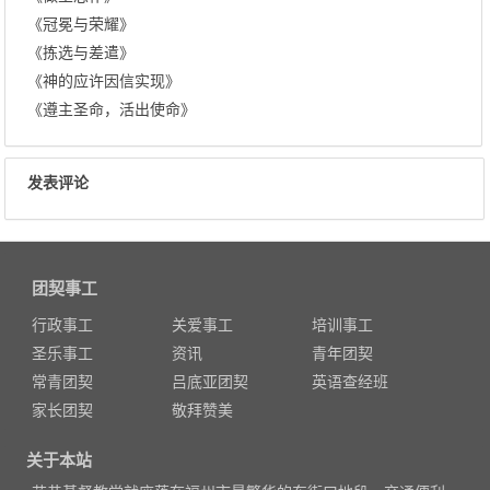
《冠冕与荣耀》
《拣选与差遣》
《神的应许因信实现》
《遵主圣命，活出使命》
发表评论
团契事工
行政事工
关爱事工
培训事工
圣乐事工
资讯
青年团契
常青团契
吕底亚团契
英语查经班
家长团契
敬拜赞美
关于本站