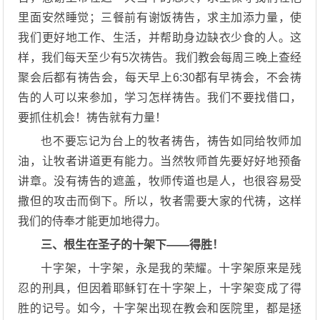
里面安然睡觉；三餐前有谢饭祷告，求主加添力量，使
我们更好地工作、生活，并帮助身边缺衣少食的人。这
样，我们每天至少有5次祷告。我们教会每周三晚上查经
聚会后都有祷告会，每天早上6:30都有早祷会，不会祷
告的人可以来参加，学习怎样祷告。我们不要找借口，
要抓住机会！祷告就有力量！
也不要忘记为台上的牧者祷告，祷告如同给牧师加
油，让牧者讲道更有能力。当然牧师首先要好好地预备
讲章。没有祷告的遮盖，牧师传道也是人，也很容易受
撒但的攻击而倒下。所以，牧者需要大家的代祷，这样
我们的侍奉才能更加地得力。
三、根生在圣子的十架下——得胜！
十字架，十字架，永是我的荣耀。十字架原来是残
忍的刑具，但因着耶稣钉在十字架上，十字架变成了得
胜的记号。如今，十字架出现在教会和医院里，都是拯