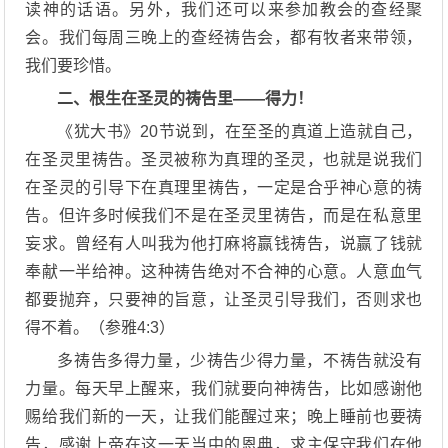
读神的话语。另外，我们还可以来参加教会的查经聚
会。我们每周三晚上的查经祷告会，都有牧者来带领，
我们要珍惜。
二、根生在圣灵的祷告里——得力！
《犹大书》20节说到，在至圣的真道上造就自己，
在圣灵里祷告。圣灵被称为真理的圣灵，也就是说我们
在圣灵的引导下在真理里祷告，一定是合乎神心意的祷
告。但许多时候我们不是在圣灵里祷告，而是在私意里
妄求。曾经有人叫我为他打麻将赢钱祷告，说赢了钱就
奉献一半给神。这种祷告绝对不合神的心意。人意血气
都要抛弃，只要神的旨意，让圣灵引导我们，否则求也
得不着。（参雅4:3）
多祷告多得力量，少祷告少得力量，不祷告就没有
力量。每天早上醒来，我们就要向神祷告，比如感谢他
赐给我们新的一天，让我们能醒过来；晚上睡前也要祷
告，感谢上帝在这一天当中的恩典，求主保守我们在他