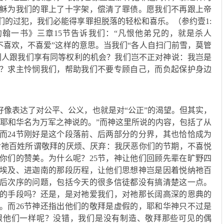
稣为我们的罪上了十字架，偿清了罪债。愿我们不再跟上帝
们的过犯，我们必能得享罪担脱落的轻松和喜乐。（参约壹1:
翰一书》三章15节告诉我们：“凡恨他弟兄的，就是杀人
“不喜欢，不喜爱”这样的意思。当我们“各人自扫门前雪，莫管
别人跟我们享有同等权利的机会？我们岂不正对神说：我岂是
？求主怜悯我们，帮助我们不要专顾自己，而负起保护身边
好像表达了对公平、公义，也就是对“公正”的渴望。但其实，
是耶和华名为万军之神说的。”而神这里所说的内容，包括了从
，而24节刚好是这个段落前、后两部分的分界，其也恰恰成为
了对祂百姓所谓敬拜的厌烦、厌弃：我厌恶你们的节期，不喜悦
你们的赞美。为什么呢？25节，神让他们回顾先辈在旷野四
埃及、进迦南的那段历程，让他们思想神岂是因着悦纳祂百
后次序的问题，包括今天的很多信徒都没有搞清楚这一点。
的手段吗？还是，是对祂爱我们，对祂那长阔高深的恩典的
心。而26节神还指出他们的敬拜是虚假的，耶和华神只不过是
跟他们一样呢？没错，我们是没有制造、敬拜那些可见的偶