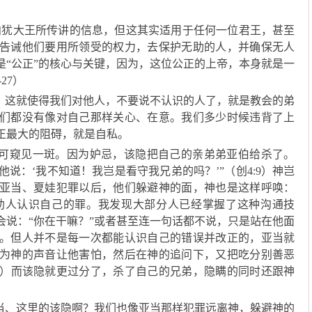
向犹大王所传讲的信息，但这其实适用于任何一位君王，甚至
告诫他们要用所领受的权力，去保护无助的人，并确保无人
是“公正”的核心与关键，因为，这位公正的上帝，本身就是一
27）
，这就使得我们对他人，不要说不认识的人了，就是教会的弟
们都没有像对自己那样关心、在意。我们多少时候违背了上
正最大的阻碍，就是自私。
可窥见一斑。因为妒忌，该隐把自己的亲弟弟亚伯给杀了。
他说：‘我不知道！我岂是看守我兄弟的吗？’”（创4:9）神岂
亚当、夏娃犯罪以后，他们躲避神的面，神也是这样呼唤：
在帮助人认识自己的罪。我发现大部分人已经掌握了这种沟通技
会说：“你在干嘛？”或者甚至连一句话都不说，只是站在他面
。但人并不是每一次都能认识自己的错误并改正的，亚当就
为神的声音让他害怕，然后在神的追问下，又把吃分别善恶
-12）而该隐就更过分了，杀了自己的兄弟，隐瞒的同时还跟神
当、这里的该隐啊？我们也像亚当那样犯罪远离神，躲避神的