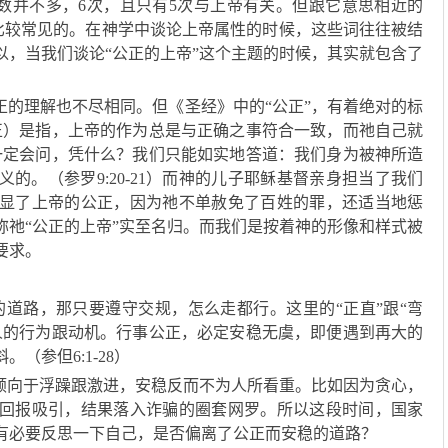
次数并不多，6次，且只有5次与上帝有关。但跟它意思相近的
》中比较常见的。在神学中谈论上帝属性的时候，这些词往往被结
以，当我们谈论“公正的上帝”这个主题的时候，其实就包含了
正的理解也不尽相同。但《圣经》中的“公正”，有着绝对的标
正）是指，上帝的作为总是与正确之事符合一致，而祂自己就
一定会问，凭什么？我们只能如实地答道：我们身为被神所造
的。（参罗9:20-21）而神的儿子耶稣基督亲身担当了我们
显了上帝的公正，因为祂不单赦免了百姓的罪，还适当地惩
称祂“公正的上帝”实至名归。而我们是按着神的形像和样式被
要求。
的道路，那只要遵守交规，怎么走都行。这里的“正直”跟“弯
人的行为跟动机。行事公正，必定安稳无虞，即便遇到再大的
（参但6:1-28）
倾向于浮躁跟激进，安稳反而不为人所看重。比如因为贪心，
回报吸引，结果落入诈骗的圈套网罗。所以这段时间，国家
有必要反思一下自己，是否偏离了公正而安稳的道路？