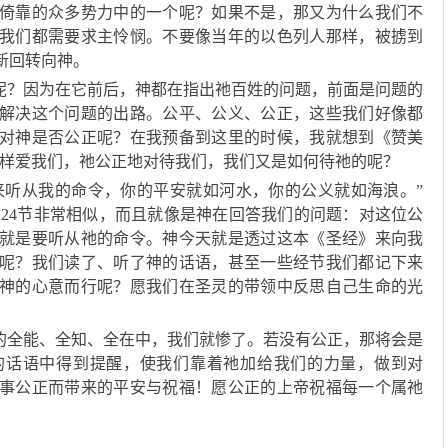
倚靠的众多势力中的一个呢？如果不是，那又为什么我们不
我们都需要求主怜悯。不要像当年的以色列人那样，被掳到
新回转向神。
心呢？因为在它前后，神都在指出祂百姓的问题，前面是问题的
是解决这个问题的出路。公平、公义、公正，这些我们好像都
对神是否公正呢？在我预备到这里的时候，我就想到《赞美
这样爱我们，祂公正地对待我们，我们又是如何待祂的呢？
来听从我的命令，你的平安就如河水，你的公义就如海浪。”
五章24节非常相似，而且就像是神在回答我们的问题：对这位公
就是要听从祂的命令。神今天就是透过这本《圣经》来向我
呢？我们读了、听了神的话语，甚至一些经节我们都记下来
神的心意而行呢？愿我们在圣灵的带领中反思自己生命的光
的全能、全知、全在中，我们就惨了。若没有公正，那将会是
的话语中得到提醒，使我们靠着祂加给我们的力量，做到对
事公正而带来的平安与祝福！愿公正的上帝祝福每一个属祂