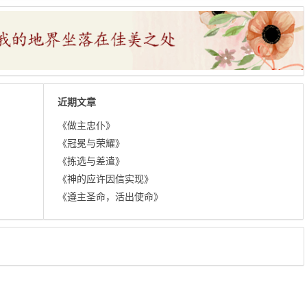
近期文章
《做主忠仆》
《冠冕与荣耀》
《拣选与差遣》
《神的应许因信实现》
《遵主圣命，活出使命》