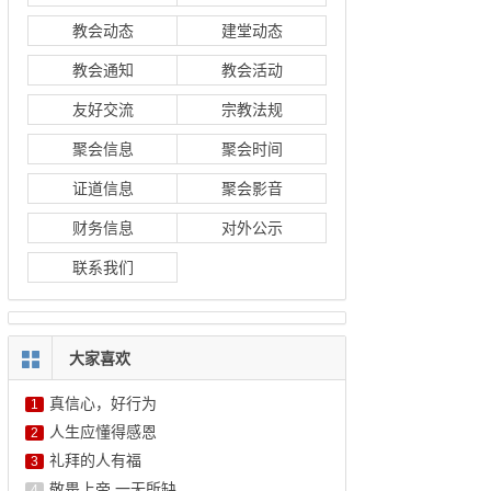
教会动态
建堂动态
教会通知
教会活动
友好交流
宗教法规
聚会信息
聚会时间
证道信息
聚会影音
财务信息
对外公示
联系我们
大家喜欢
真信心，好行为
1
人生应懂得感恩
2
礼拜的人有福
3
敬畏上帝 一无所缺
4