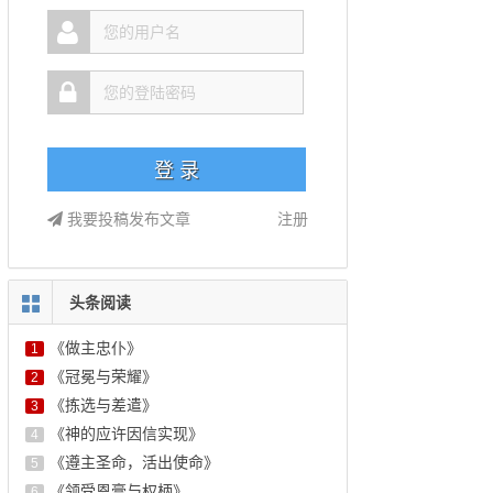
我要投稿发布文章
注册
头条阅读
《做主忠仆》
1
《冠冕与荣耀》
2
《拣选与差遣》
3
《神的应许因信实现》
4
《遵主圣命，活出使命》
5
《领受恩膏与权柄》
6