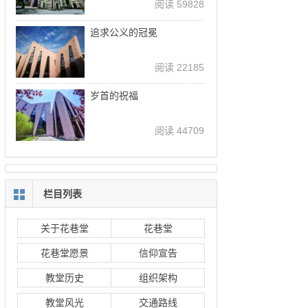
阅读 59828
追求公义的冠冕
阅读 22185
岁首的祝福
阅读 44709
栏目列表
关于花巷堂
花巷堂
花巷堂愿景
信仰宣告
教堂历史
组织架构
教堂风光
交通路线