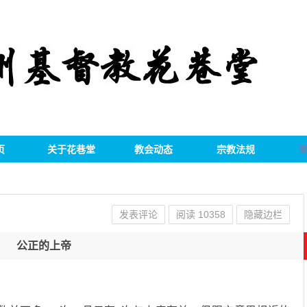
页
关于花巷堂
教会动态
宗教法规
发表评论
阅读
10358
隐藏边栏
公正的上帝