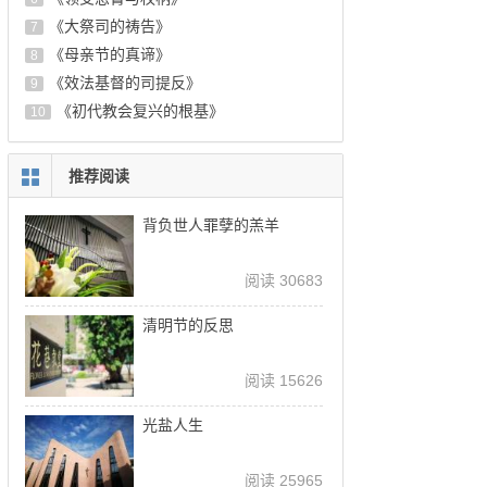
《大祭司的祷告》
7
《母亲节的真谛》
8
《效法基督的司提反》
9
《初代教会复兴的根基》
10
推荐阅读
背负世人罪孽的羔羊
阅读 30683
清明节的反思
阅读 15626
光盐人生
阅读 25965