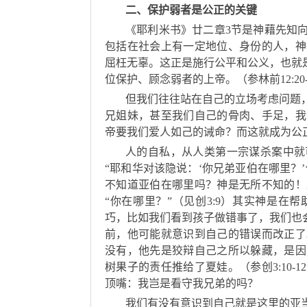
二、保护弱者是公正的关键
《耶利米书》廿二章3节是神藉先知
包括在社会上有一定地位、身份的人，神
屈枉无辜。这正是施行公平和公义，也就
位保护、顾念弱者的上帝。（参林前12:20-
但我们往往站在自己的立场考虑问题
兄姐妹，甚至我们自己的骨肉、手足，我
帝要我们爱人如己的诫命？而这就成为公
人的自私，从人类第一宗谋杀案中就
“耶和华对该隐说：‘你兄弟亚伯在哪里？’
不知道亚伯在哪里吗？神是无所不知的！
“你在哪里？”（见创3:9）其实神是
巧，比如我们看到孩子做错事了，我们也
前，他可能就意识到自己的错误而改正了
没有，他先是狡辩自己之所以躲藏，是因
树果子的责任推给了夏娃。（参创3:10
顶嘴：我岂是看守我兄弟的吗？
我们有没有意识到自己就是这里的亚