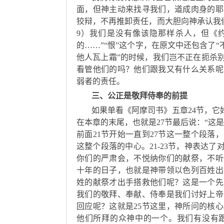
面，但神主动来找寻我们，道成肉身的耶
狡辩，不再推卸责任，而大胆向神承认我
9）我们是没有像该隐那样杀人，但《约
的……”“恨”这个字，在原文中还包含了
他人瓦上霜”的时候，我们岂不正在扼杀
看管他们的吗？他们跟我又有什么关系呢
弱者的责任。
三、公正是敬拜侍奉的前提
如果单看《阿摩司书》五章24节，它
在本章的末尾，也就是27节最后说：“这
前面21节开始一直到27节这一整个段落
这整个段落的中心。21-23节，神表达
你们的严肃会，不悦纳你们的献祭，不听
十年的日子，也就是神带领以色列百姓出
姓的献祭才出手搭救他们呢？这是一个先
我们的敬拜、奉献、侍奉是我们讨好上帝
回应呢？这就是25节这里，神所问的核
他们所拜的众神中的一个。我们有没有