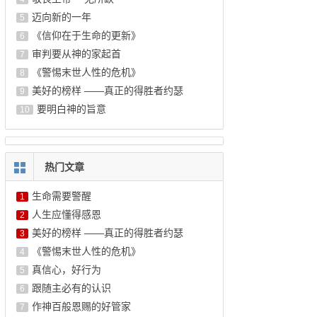
迈向新的一年
5
《信仰在于生命的更新》
6
审判要从神的家起首
7
《警惕末世人性的危机》
8
美好的榜样 ——真正的得胜者约瑟
9
要明白神的旨意
10
热门文章
生命需要警醒
1
人生应懂得感恩
2
美好的榜样 ——真正的得胜者约瑟
3
《警惕末世人性的危机》
4
真信心，好行为
5
跟随主必有的认识
6
作神百般恩赐的好管家
7