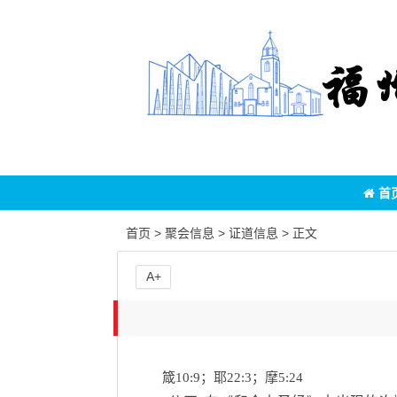
首
首页
>
聚会信息
>
证道信息
> 正文
A+
箴10:9；耶22:3；摩5:24