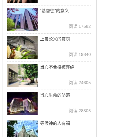
“基督徒”的意义
阅读 17582
上帝公义的赏罚
阅读 19840
当心不合格被弃绝
阅读 24605
当心生命的坠落
阅读 28305
等候神的人有福