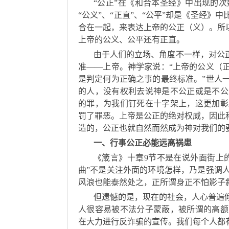
“公正”在《和合本圣经》中出现的
“公义”、“正直”、“公平”却是《圣经
合在一起，来表达上帝的公正（义）。所
上帝的公义、公平还有正直。
由于人们的立场、角度不一样，对公
准——上帝。神学家说：“上帝的公义（
是判定何为正确之事的最终标准。”世人
的人，没有权利去说神是不公正或是不公义
的罪，为我们钉死在十字架上，这更加彰
罚了罪恶。上帝是公正的绝对权威，因此
造的，公正也就自然而然成为神对我们的
一、行事公正必能远离祸患
《箴言》十章9节不是在说外面街上
曲”不是关注外面的环境怎样，乃是强调
风浪也能泰然处之，正所谓身正不怕影子斜。
但遗憾的是，现在的社会，人心普遍
人很容易被不法分子蒙蔽，被所谓的高额
在大力进行反诈骗的宣传。我们每个人都