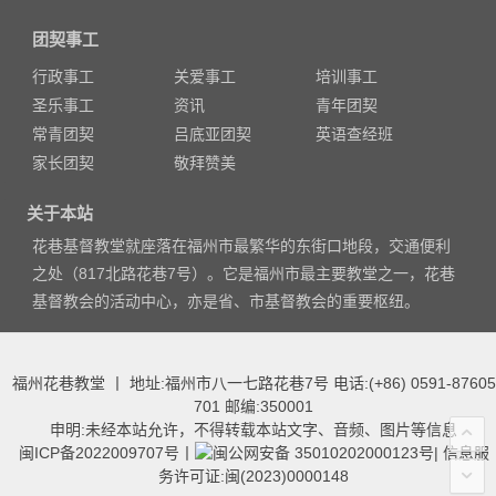
团契事工
行政事工
关爱事工
培训事工
圣乐事工
资讯
青年团契
常青团契
吕底亚团契
英语查经班
家长团契
敬拜赞美
关于本站
花巷基督教堂就座落在福州市最繁华的东街口地段，交通便利
之处（817北路花巷7号）。它是福州市最主要教堂之一，花巷
基督教会的活动中心，亦是省、市基督教会的重要枢纽。
福州花巷教堂 丨 地址:福州市八一七路花巷7号 电话:(+86) 0591-87605
701 邮编:350001
申明:未经本站允许，不得转载本站文字、音频、图片等信息
闽ICP备2022009707号
丨
闽公网安备 35010202000123号
|
信息服
务许可证:闽(2023)0000148