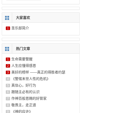
大家喜欢
圣乐部简介
1
热门文章
生命需要警醒
1
人生应懂得感恩
2
美好的榜样 ——真正的得胜者约瑟
3
《警惕末世人性的危机》
4
真信心，好行为
5
跟随主必有的认识
6
作神百般恩赐的好管家
7
敬畏主，走正道
8
《神的应许》
9