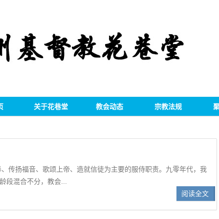
页
关于花巷堂
教会动态
宗教法规
奉、传扬福音、歌颂上帝、造就信徒为主要的服侍职责。九零年代，我
段混合不分，教会...
阅读全文