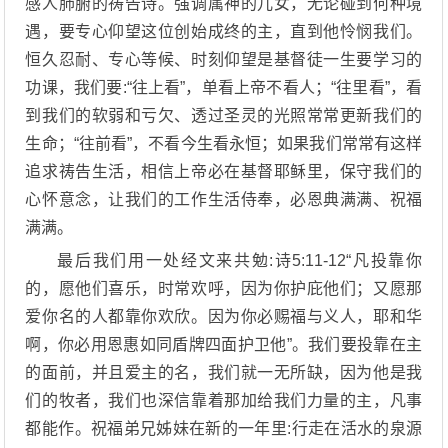
感人肺腑的祷告诗。强调属神的儿女，无论碰到何种境
遇，要专心仰望这位创始成终的主，直到他怜悯我们。
恒久忍耐、专心等候、时刻仰望是基督徒一生要学习的
功课，我们要:“往上看”，单看上帝不看人；“往里看”，看
到我们的软弱和亏欠、透过圣灵的光照常常更新我们的
生命；“往前看”，不看今生看永恒；如果我们常常有这样
追求祷告生活，相信上帝必在基督耶稣里，保守我们的
心怀意念，让我们的工作生活侍奉，必恩典满满、祝福
满满。
最后我们用一处经文来共勉:诗5:11-12“凡投靠你
的，愿他们喜乐，时常欢呼，因为你护庇他们；又愿那
爱你名的人都靠你欢欣。因为你必赐福与义人，耶和华
啊，你必用恩惠如同盾牌四面护卫他”。我们要投靠在主
的面前，并且爱主的名，我们就一无所缺，因为他是我
们的牧者，我们也深信靠着那加给我们力量的主，凡事
都能作。祝福弟兄姊妹在新的一年里:行走在活水的泉源