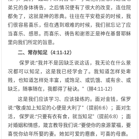
弟兄的身体祷告，之后情况便有了很大的改变，连住院
都免了，这就是神的恩典。往往在平安稳妥的时候，我
们很容易喜乐，但在遇到艰难的时候，我们就忘记了应
当喜乐、感恩。而喜乐、祷告和谢恩正是神在基督耶稣
里向我们所定的旨意。
二、常存知足（4:11-12）
保罗说:“我并不是因缺乏说这话，我无论在什么景
况都可以知足，这是我已经学会了。我知道怎样处卑
贱，也知道怎样处丰富，或饱足、或饥饿、或有余、或
缺乏，随事随在，我都得了秘诀。”（腓4:11-12）
这是我们应该学习、应该操练的。面对金钱，保罗
说:“敬虔加上知足的心便是大利了”（提前6:6）；面对生
活， 保罗说:“只要有衣有食，就当知足”（提前6:8）；面
对婚姻和情感，箴言教导我们说:“要使你的泉源蒙福，要
喜悦你幼年所娶的妻。她如可爱的麀鹿，可喜的母鹿。