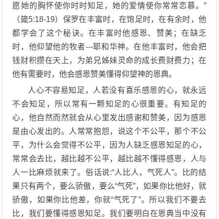
愿她的胸怀使你时时知足，她的爱情使你常常恋慕。”
（箴5:18-19）保罗在丰富时，在饱足时，在有余时，他
都学会了这个秘诀。在丰富时他感恩、赞美；在缺乏
时，他仰望他的牧者---耶和华神。在他丰富时，他会把
钱财积攒在天上，为弟兄姊妹灵命的成长费财费力；在
他有需要时，他会感恩赞美懂得仰望神的恩典。
人心不容易知足，人若没有喜乐感恩的心，就永远
不会知足，所以常有一颗知足的心很重要。有知足的
心，他自然而然就会从心里发出感谢和赞美，因为感恩
是由心发出的。人常常抱怨，说这个不公平，那个不公
平，为什么会觉得不公平，因为人缺乏感恩知足的心，
常常会去比，越比越不公平，越比越不懂得感恩，人与
人一比麻烦就来了。俗话说:“人比人，气死人”。比的结
果只有两个，要么骄傲，要么“气死”，如果你比他好，就
骄傲，如果你比他差，你就“气死了”。所以我们不要去
比，我们要懂得感恩知足。我们要明白在恩典当中没有