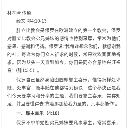
林孝清 传道
经文:腓4:10-13
腓立比教会是保罗在欧洲建立的第一个教会，保罗
对腓立比教会弟兄姊妹的感情也特别深厚，常常为他们
感恩、感谢和代祷。保罗说:“我每逢想念你们，就感谢我
的神；每逢为你们众人祈求的时候，常是欢欢喜喜地祈
求。因为从头一天直到如今，你们是同心合意地兴旺福
音”（腓1:3-5）。
保罗自己虽然身陷囹圄却靠主喜乐，懂得怎样处卑
贱、处丰富，随事随在他都得到秘诀，这个秘诀正是我
们今天要学习和分享的主题，我们要靠主喜乐、常存知
足、并且要懂得去“靠着那加给我力量的，凡事都能作”。
一、靠主喜乐（4:10）
保罗不单单勉励弟兄姊妹要凡事靠主，常常喜乐，