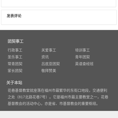
发表评论
团契事工
行政事工
关爱事工
培训事工
圣乐事工
资讯
青年团契
常青团契
吕底亚团契
英语查经班
家长团契
敬拜赞美
关于本站
花巷基督教堂就座落在福州市最繁华的东街口地段，交通便利
之处（817北路花巷7号）。它是福州市最主要教堂之一，花巷
基督教会的活动中心，亦是省、市基督教会的重要枢纽。