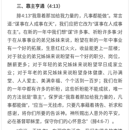
三、靠主亨通（4:13）
腓4:13“我靠着那加给我力量的，凡事都能做”。常言
道:“谋事在人成事在天”，我们应把它改为“谋事在人成事
在主”。在新的一年中我们想“谋”许多事、祈盼许多事:对
于在从事事业的弟兄姊妹来说，盼望在新的一年中事业
有一个好的拓展，生意红红火火，收益能更上一层楼；
对于就业的弟兄姊妹来说盼望有一个好的职分、岗位，
酬薪更多；对于年轻的弟兄姊妹来说盼望早日成家立
业；对于年老的弟兄姊妹来说盼望身体健康、儿孙满
堂、人人爱主、美满幸福、个个活到一百岁；我们在新
的一年中都有许多的祈盼，这些祈盼能不能成就，唯一
的方法就是“靠主”，保罗说:“我靠着那加给我力量的，凡
事都能做”，“应当一无挂虑，只要凡事藉着祷告、祈求和
感谢，将你们所要的告诉神。神所赐出人意外的平安，
必在基督耶稣里，保守你们的心怀意念”（腓4:6-7）。