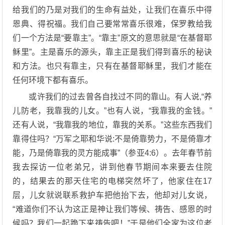
给我们的乃是对我们的生命有益处，让我们在喜乐中得
恩典、得祝福。我们自己要常常喜乐很难，保罗教给我
们一个方法是“要靠主”。“靠主”原文的意思就是“在基督耶
稣里”。主是喜乐的源头，靠主正是我们得到喜乐的秘诀
和方法。也只有靠主，只有在基督耶稣里，我们才能在
任何环境下都有喜乐。
或许我们的过去曾各自找过不同的靠山。有人说,“养
儿防老，我靠我的儿女。”也有人说，“我靠我的金钱。”
还有人说，“我靠我的地位，靠我的关系。”这些东西我们
靠得住吗？“万军之耶和华说:不是倚靠势力，不是倚靠才
能，乃是倚靠我的灵方能成事”（参亚4:6）。去年春节前
我去探访一位老弟兄，讲到他春节期间本来要去住院
的，结果去的那天住宅的电梯突然坏了，他家住在17
层，儿女就说联系救护车把他抬下去，他却对儿女说，
“难道你们不认为这正是神让我们等候、祷告、感恩的时
候吗？我们一起跪下来祷告吧！”于是他们全家为这位老