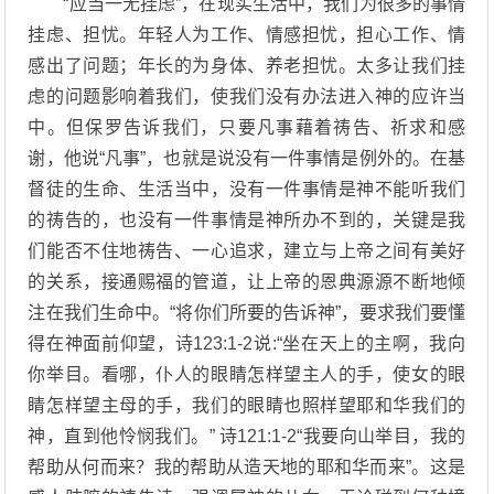
“应当一无挂虑”，在现实生活中，我们为很多的事情
挂虑、担忧。年轻人为工作、情感担忧，担心工作、情
感出了问题；年长的为身体、养老担忧。太多让我们挂
虑的问题影响着我们，使我们没有办法进入神的应许当
中。但保罗告诉我们，只要凡事藉着祷告、祈求和感
谢，他说“凡事”，也就是说没有一件事情是例外的。在基
督徒的生命、生活当中，没有一件事情是神不能听我们
的祷告的，也没有一件事情是神所办不到的，关键是我
们能否不住地祷告、一心追求，建立与上帝之间有美好
的关系，接通赐福的管道，让上帝的恩典源源不断地倾
注在我们生命中。“将你们所要的告诉神”，要求我们要懂
得在神面前仰望，诗123:1-2说:“坐在天上的主啊，我向
你举目。看哪，仆人的眼睛怎样望主人的手，使女的眼
睛怎样望主母的手，我们的眼睛也照样望耶和华我们的
神，直到他怜悯我们。” 诗121:1-2“我要向山举目，我的
帮助从何而来？我的帮助从造天地的耶和华而来”。这是