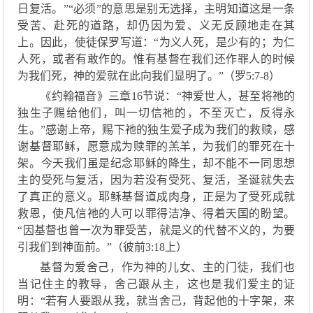
日
复活
。
”“
必须
”的意思
是别无选择
，主明知道这是一条
受苦、赴死的道路，却仍因为爱、义无反顾地走在其
上。因此，使徒保罗写道：
“
为义人死，是少有的；为仁
人死，或者有敢
作
的。惟有基督在我们还作罪人的时候
为我们死，神的爱就在此向我们显明了
。
”（罗5:7-8）
《约翰福音》三章
16节说：“
神爱世人，甚至将
祂
的
独生子赐给他们
，叫一切
信
祂
的
，
不
至
灭亡，反得永
生
。
”感谢上帝，赐下祂的独生爱子成为我们的救赎，感
谢基督耶稣，愿意成为赎罪的羔羊，为我们的罪死在十
架。今天我们虽是纪念耶稣的降生，却不能不一同思想
主的受死与复活，因为若没有受死、复活，圣诞就失去
了真正的意义。
耶稣
基督道成肉身，正是为了受
死
成就
救恩，使凡信祂的人可以罪得洁净、得着天国的盼望。
“因基督也曾一次为罪受苦，就是义的代替不义的，为要
引我们到神面前。”（彼前3:18上）
基督为爱舍己，作为神的儿女、主的门徒，
我们
也
当记住主的教导，舍己跟从主，这也是我们爱主的证
明：
“
若有人要跟从我，就当舍己，背起他的十字架
，
来