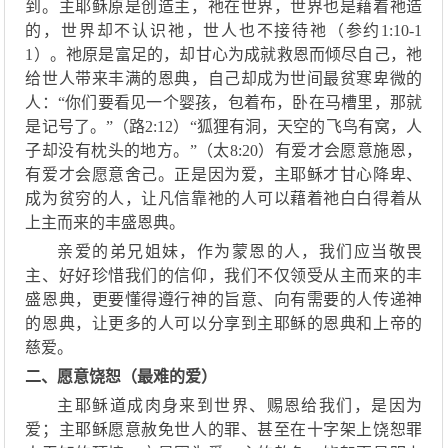
到。
主耶稣原是创造
主，祂
在世界，世界也是
藉
着
祂
造
的，世界却不认识
祂
，世人
也
不接待
祂（参约
1:10-1
1）。祂原是富足的，却甘心为成就救恩而倾尽自己，祂
给世人带来丰满的恩典，自己却成为世间最贫寒卑微的
人：“
你们要看见一个婴孩
，
包着布
，
卧在马槽里，那就
是记号了
。
”（路2:12）“狐狸有洞，天空的飞鸟有窝，人
子却没有枕头的地方。”（太8:20）有爱才会愿意施恩，
有爱才会愿意舍己。正是因为爱，
主耶稣
才甘心降卑、
成为贫穷的人，让
凡
信靠
祂
的人
可以藉着祂
白白
得着
从
上主
而来的丰盛恩典。
亲爱的弟兄姐妹，作为蒙恩的人，我们
应
当敬畏
主、
好好珍惜我们的信仰，
我们
不仅领受
从主
而来的丰
盛恩典，更要懂得
遵行神的旨意、向有需要的人传递神
的恩典
，让更多
的人可以
分享到主耶稣的恩典和上帝的
慈爱。
二、
愿意饶恕（
最难的爱
）
主耶稣道成肉身来到世界
、
赐恩给我们，
是因为
爱；主耶稣愿意赦免世人的罪、甚至在十字架上饶恕罪