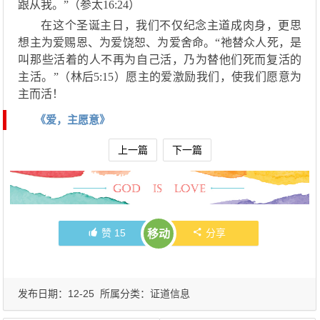
跟从我
。
”（参太
16:24
）
在这个圣诞主日，我们不仅纪念
主
道成肉身，更思
想主为爱赐恩、为爱饶恕、为爱舍命。
“祂替众人死，是
叫那些活着的人不再为自己活，乃为替他们死而复活的
主活。”（林后5:15）愿主的爱激励我们，使我们愿意为
主而活！
《爱，主愿意》
上一篇
下一篇
赞
15
分享
移动
发布日期：12-25 所属分类：
证道信息