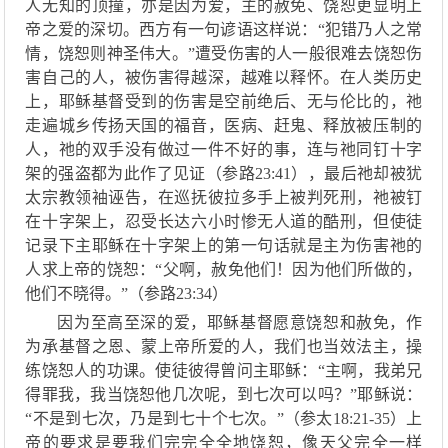
人无知的顶撞，亦是因为爱，主的赦免、饶恕更显明上
帝之爱的深切。
西方有一句谚语
这样说：
“
犯错乃人之常
情，饶恕则神圣伟大。
”遭受
伤害
的人一般
很难去饶恕伤
害
自己
的人，
被伤害得越深，越难以释怀。在
人类历史
上
，
耶稣
基督
受到的伤害是空前绝后
、
无与伦比
的
，
祂
走遍城乡传扬天国的福音，医病、赶鬼、释放被压制的
人，祂
的双手没有做过一件不好的事
，连与祂同
钉十字
架的强盗都
为此作了见证（参
路
23
:41），
最后
祂
却被犹
太
宗教领袖
诬告
，在巡抚彼
拉多
手上被
判死刑
，祂被
钉
在十字架上
，忍受
长达六小时惨无人道的酷刑，但
使徒
记录下
主耶稣在十字架上的第一句话就是
主为伤害祂的
人求上帝的饶恕：
“
父啊，赦免他们
！
因为他们所做的
，
他们不晓得
。
”（参
路
23:34）
因为至高至深的爱，耶稣基督愿意饶恕和赦免，作
为承基督之恩、蒙上帝所爱的人，我们也当效法主，操
练饶恕人的功课。使徒
彼得
曾问主
耶稣
：
“
主啊，我弟兄
得罪我，我当饶恕他几次呢，到七次可以吗？
”
耶稣说
：
“
不是
到
七次
，
乃是
到七十
个七次
。
”（参太18:21-35）上
帝
的要求是
要我们
完完全全
地
饶恕
，像天父完全一样