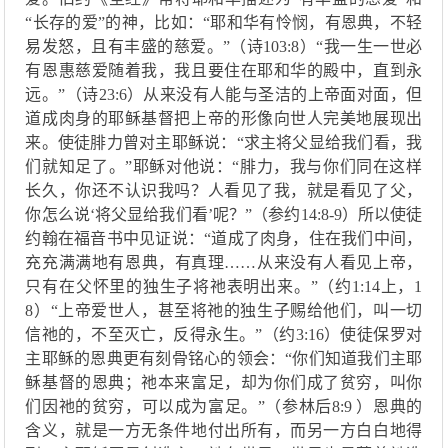
“
长存的爱
”的神，比如：“
耶和华有怜悯，有恩典，不轻
易发怒，且有丰盛的慈爱
。
”（
诗
103:8
）
“
我一生一世必
有恩惠慈爱随着我，我且要住在耶和华的殿中，直到永
远
。
”（诗23:6）从来没有人能与圣洁的上帝面对面
，但
道
成肉身的
耶稣基督
把上帝
的形像向世人
完美
地
展
现出
来
。
使徒
腓力
曾对主耶稣
说：
“求主将父显给我们看，我
们就知足了。”
耶稣
对他说：
“腓力，我与你们同在这样
长久，你还不认识我吗？人看见了我，就是看见了父
，
你怎么说
‘将父显给我们看’呢？
”（参
约
14:8-9
）
所以使徒
约翰
在福音书中见证
说
：
“
道成了肉身，住在我们中间，
充充满满
地
有恩典，有真理
……
从来没有人看见上帝，
只有在父怀里的独生子将
祂
表明出来
。
”（约1:14上，1
8）“
上帝爱世人，甚至将
祂
的独生子赐给他们，叫一切
信
祂
的
，
不至灭亡，反得永生
。
”（
约
3:
16
）
使徒保罗对
主耶稣的恩典更有刻骨铭心的领会
：
“
你们知道我们主耶
稣基督的恩典
；祂
本来富足，却为你们成了贫穷，叫你
们因
祂
的贫穷，可以成为富足
。
”（参
林后
8:9
）
恩典的
含义，就是
一方无条件地付出所有，而另一方白白地得