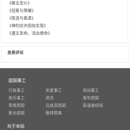
《做主忠仆》
《冠冕与荣耀》
《拣选与差遣》
《神的应许因信实现》
《遵主圣命，活出使命》
发表评论
团契事工
行政事工
关爱事工
培训事工
圣乐事工
资讯
青年团契
常青团契
吕底亚团契
英语查经班
家长团契
敬拜赞美
关于本站