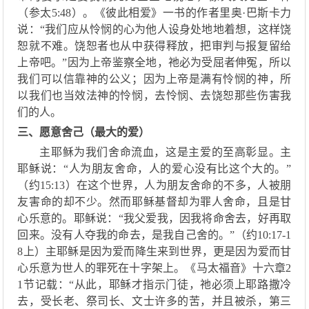
（参太
5:48）。《
彼此相爱
》
一书
的
作者里奥
·
巴斯卡力
说
：
“
我们应从怜悯的心为他人设身处地
地
着想，这样饶
恕就不难。饶恕者也从中获得释放，把审判与报复留给
上帝吧。
”因为上帝鉴察全地，祂必为受屈者伸冤，所以
我们可以信靠神的公义；因为上帝是满有怜悯的神，所
以我们也当效法神的怜悯，去怜悯、去饶恕那些伤害我
们的人。
三、愿意舍己（
最大的爱
）
主耶稣为我们舍命流血，这是
主
爱
的至高彰显
。主
耶稣说
：
“
人为朋友舍命
，
人的爱心没有比这个大的
。
”
（
约
15
:
13
）
在这个世界，人
为朋友
舍命的不多，
人
被朋
友害命的却不少
。然而
耶稣
基督却为罪人舍命，且是甘
心乐意的。耶稣
说
：
“
我父爱我，因我将命舍去，好
再
取
回来
。
没有人夺我的命去，是我自己舍的
。
”（
约
10:17-1
8上）
主耶稣是因
为
爱而降生
来到世界
，更是因
为
爱而甘
心乐意为世人的罪死在十字架上。
《马太福音》十六章
2
1节记载：“从此，耶稣才指示
门徒
，祂
必须上耶路撒冷
去
，
受长老
、
祭司长
、文士
许多的苦，并且被杀
，
第三