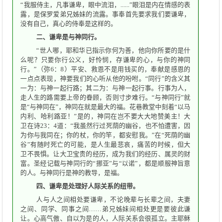
“我服侍主，凡事谦卑，眼中流泪，......”眼泪是内在情感的表
露，是保罗爱弟兄姊妹的流露。事奉首先要求我们要谦卑，
没有自己，真心的侍奉是这样的。
二、谦卑是与神同行。
“世人哪，耶和华已指示你何为善，他向你所要的是什
么呢？只要你行公义，好怜悯，存谦卑的心，与你的神同
行。”（弥6：8）平安、救恩不是用钱买的，奉献是感恩的
一点点表现，神要我们的心听从他的吩咐。“同行”的含义其
一为：与神一起行路；其二为：与神一起行事。行事为人，
走人生的路需要上帝的眷顾，否则寸步难行。“与神同行”就
是“与神同在”，神同在就是最大的福。花巷教堂中刻着“以马
内利、哈利路亚！”是的，神同在岂不要大大地赞美主！大
卫在诗23：4道：“我虽然行过死荫的幽谷，也不怕遭害，因
为你与我同在；你的杖，你的竿，都安慰我。”在“死荫的幽
谷”有随时死亡的可能，是人生最悲哀，痛苦的时候，但大
卫不畏惧。让大卫宝贵的经历，成为我们的经历、属灵的财
富。圣经记载与神同行的“挪亚”与“以诺”，都是顺服神旨意
的人。与神同行是神的教导，是福。
四、谦卑是处理好人际关系的纽带。
人与人之间相处要谦卑，不论晚辈与长辈之间，夫妻
之间、同学、同事之间……弟兄姊妹间相处更是要彼此谦
让。心高气傲、自以为是的人，人际关系会很孤立。主耶稣