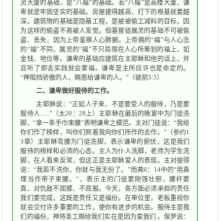
灵大厦的基础，是“八福”的基础。若“八福”是高楼大厦，谦
卑就是牢固坚实的基础。房屋建得越高，打下的根基就要越
深。建筑物的基础是隐蔽工程，是被被偷工减料的目标，因
为这样的偷盗不易被人发觉。但基督徒属灵的基础不可被偷
盗、丢失，因为上帝鉴察人心肺腑。上帝赐的“福”与人心念
的“福”不同，属灵的“福”不只局限在人心所筹划的福上，如
金钱、地位等。谦卑的基础应建筑在主耶稣和他的话上，并
且听了即去实践就会蒙福。谦卑是主所应许也是命定的。
“神阻挡骄傲的人，赐恩给谦卑的人。”（彼前5:5）
二、谦卑做好服侍的工作。
主耶稣说：“正如人子来，不是要受人的服侍，乃是要
服侍人…..”（太20：28上）主耶稣在最后的晚宴中为门徒洗
脚，“拿一条手巾束腰”表明谦卑之模范。主对门徒说：“我给
你们作了榜样，叫你们照着我向你们所作的去作。”（参约1
3章）主耶稣弯腰为门徒洗脚，表示谦卑的俯伏，这是我们
服侍的榜样和必须的心态。主人为仆人洗脚，老师为学生洗
脚，在人看来反常，但这正是主耶稣爱人的表现。主对彼得
说：“我若不洗你，你就与我无份了。”而弗6：14中的“用真
理当作带子束腰。”，表示主的门徒要刚强壮胆，腰杆要
直，对仇敌不屈膝、不屈服。今天，各方面必须承担的责任
我们要完成，这既是责任又是福份。在单位里，老板重视你
就会交付许多重要的工作，使你有进步的机会。服侍主是我
们的福份，神将圣工赐给我们实在是因为爱我们 。保罗说：