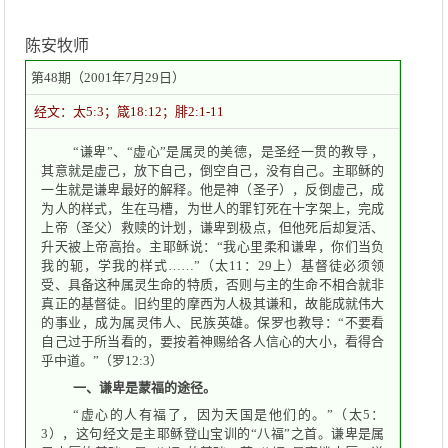
陈安牧师
第48期（2001年7月29日）
经文：太5:3；箴18:12；腓2:1-11
“谦卑”、“虚心”是属灵的美德，是圣经一贯的教导 ，
其意就是虚己，放下自己，倒空自己，没有自己。主耶稣的
一生就是谦卑最好的解释。他是神（圣子），反倒虚己，成
为人的样式，生在马槽，为世人的罪钉死在十字架上，完成
上帝（圣父）救赎的计划，谦卑到极点，但他死后却复活、
升天被上帝高抬。主耶稣说：“我心里柔和谦卑，你们当负
我的轭，学我的样式……”（太11：29上）基督徒必须领
受、具备这种属灵生命的特质，否则与主的生命不相合就非
真正的基督徒。旧约里的摩西为人极其谦和，故能成就伟大
的事业，成为属灵伟人、民族英雄。保罗也教导：“不要看
自己过于所当看的，要按着神赐给各人信心的大小，看得合
乎中道。”（罗12:3）
一、谦卑是蒙福的途径。
“虚心的人有福了，因为天国是他们的。”（太5：
3），这句经文是主耶稣登山宝训的“八福”之首。谦卑是属