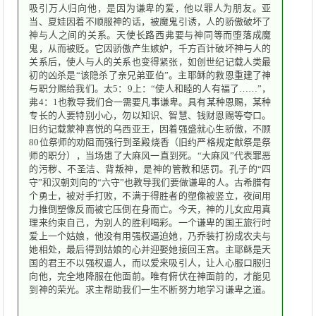
吸引万人归向他，是因为谦卑的爱，他以罪人为朋友。亚
当、夏娃因着不顺服神的话，被魔鬼引诱，人的骄傲破坏了
神与人之间的关系。天使长路西弗要与神同等而堕落成魔
鬼，从而被贬。它因骄傲产生嫉妒，千方百计破坏神与人的
关系后，使人与人的关系也变得紧张，如创世纪记载人类最
初的凶杀是“该隐杀了亲兄弟亚伯”。主耶稣的救恩重建了神
与职分赐给我们。太5：9上：“使人和睦的人有福了……”，
弗4：1也教导我们合一需要凡事谦卑。具有某种恩赐，某种
专长的人要特别小心，勿以知识、智慧、钱财恩赐等夸口。
旧约记载蒙神喜悦的乌西亚王，因着强盛就心生骄傲，不顾
80位祭师的劝阻而强行到圣殿烧香（旧约严格规定献祭是祭
师的职分），当场患了大麻风一直到死。“大麻风”代表罪恶
的污秽、不圣洁、背叛神，是神的管教和惩罚。孔子的“四
守”和汉朝刘向的“六守”也教导我们要做谦卑的人。古希腊有
个勇士，被对手打败，不满于得胜者的塑像被竖立，夜间用
力推倒塑像反而被它压倒在身而亡。今天，神的儿女应用真
理来约束自己，为别人的胜利喝彩。一个谦卑的国王旅行时
爱上一个姑娘，他没有用强权逼迫她，乃乔装打扮成农夫与
她相处，最后得到姑娘的心并迎娶她接回王宫。主耶稣是天
国的君王不以强权逼人，而以爱来吸引人，让人心服口服归
向他，完全地降服在他面前。唯有俯伏在神面前的，才能见
到神的荣光。求主帮助我们一生不断努力地学习谦卑之道。