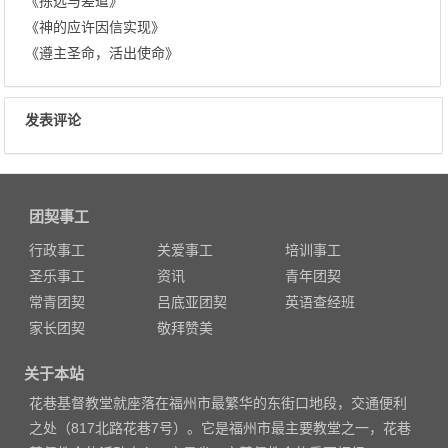
《拣选与差遣》
《神的应许因信实现》
《遵主圣命，活出使命》
发表评论
团契事工
行政事工
关爱事工
培训事工
圣乐事工
资讯
青年团契
常青团契
吕底亚团契
英语查经班
家长团契
敬拜赞美
关于本站
花巷基督教堂就座落在福州市最繁华的东街口地段，交通便利
之处（817北路花巷7号）。它是福州市最主要教堂之一，花巷