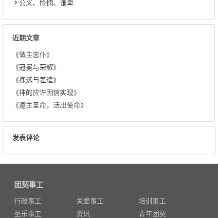
公义、怜悯、谦卑
近期文章
《做主忠仆》
《冠冕与荣耀》
《拣选与差遣》
《神的应许因信实现》
《遵主圣命，活出使命》
发表评论
团契事工
行政事工
关爱事工
培训事工
圣乐事工
资讯
青年团契