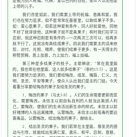
是能为别人祝福，代祷，爱以色列的百姓，使众人认出他是
上帝的儿子。
我们亦是如此，我们需要上帝的祝福、恩典和爱。我
们也在努力追求，但不是常常在基督里，以致结果子不多。
如：爱心是果子，但若这种爱有条件，同人好就爱他，同他
不好了就诽谤他，这种果子就不是真果子；有时我们在学习
忍耐，但这种忍耐是有条件的---一次两次三次可以，但再多
就不行了，这就没有真结成果子。因此我们需要主的话来修
剪、对付、光照、喂养，使我们结果子更多，有一天得主的
称赞赏赐，恩上加恩，力上加力，福上加福。
第三种是多结果子的枝子。主耶稣说：“常在我里面
的，我也常在他里面，这人就多结果子”（参约15:5）。这是
我们要努力追求的，我们要结悔改、成圣、嘴唇、仁义、光
明、圣灵、平安等果子，使众人认出我们是主的门徒。今天
着重分享要结悔改的果子及结圣灵的果子。
1．悔改的果子（马太3:8）。人们的生命需要更新而变
化，需要悔改。未信主以前自私自利的人就当远离损人利
己，要悔改，使我们的生命活出新生命的样式。未信主以前
好赌博的人当远离赌博，认罪悔改。未信主以前吸毒的要远
离毒品，认罪悔改，结出悔改的果子，献给主。
2．结出圣灵的果子。我们若常在主里面，靠圣灵的感
动与引导，就能结出充满仁爱、喜乐、和平、忍耐、恩慈、