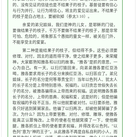
的、没有见证的信徒也是不结果子的枝子。基督徒要有信心
与行为并行，让行为将信心，将主的爱见证出来。不结果子
的枝子是白占地土，要被砍掉（参太3:10）。
亲爱的弟兄姐妹，我们是神的儿女，是耶稣的门徒，
要做结果子的枝子，千万不要做不结果子的枝子，那是非常
可怕、危险的，将象那五个愚拙的童女一样，被关在门外，
不能享受主的爱宴。
第二种是能结果子的枝子，但结得不多。这些必须要
修理、对付，因主的道而得干净，使之结果子更多，来荣耀
神。大家都熟知雅各和以扫的故事。“雅各”是抓的意思，一
心为自己。有一天，以扫打猎回来，向弟弟雅各要红豆汤
喝，雅各要求用长子的名分来换红豆汤，以扫答应了。弟兄
姐妹，长子的名分是何等尊贵宝贝！当年以色列人、犹太人
的长子名分是上帝特别恩待、祝福的。以扫贪恋世俗失去长
子的名分，被雅各骗得从上帝而来的祝福。这说明雅各羡慕
长子的名分，上帝的恩典、祝福和爱，这是好的；但是他骗
取祝福的手段不正当，所以他就要被对付。以扫要杀他，雅
各只好逃到舅舅家去。他骗了以扫两次，却被他舅舅骗了多
次。为什么？因为上帝要管教、对付、修理、雕琢，使雅各
能真正认罪悔改。上帝的使者在他腿窝摸了一下，使他瘸
腿，雅各抓住上帝的使者要求祝福，并得改名以色列。“以
色列”意为“神的王子”。从此雅各不再是自私自利的小人，而