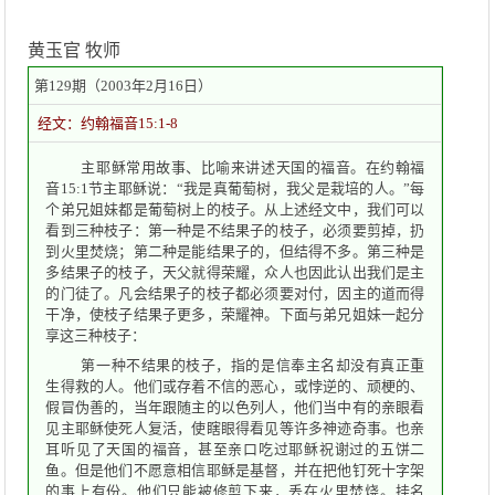
黄玉官 牧师
第129期（2003年2月16日）
经文：约翰福音15:1-8
主耶稣常用故事、比喻来讲述天国的福音。在约翰福
音15:1节主耶稣说：“我是真葡萄树，我父是栽培的人。”每
个弟兄姐妹都是葡萄树上的枝子。从上述经文中，我们可以
看到三种枝子：第一种是不结果子的枝子，必须要剪掉，扔
到火里焚烧；第二种是能结果子的，但结得不多。第三种是
多结果子的枝子，天父就得荣耀，众人也因此认出我们是主
的门徒了。凡会结果子的枝子都必须要对付，因主的道而得
干净，使枝子结果子更多，荣耀神。下面与弟兄姐妹一起分
享这三种枝子：
第一种不结果的枝子，指的是信奉主名却没有真正重
生得救的人。他们或存着不信的恶心，或悖逆的、顽梗的、
假冒伪善的，当年跟随主的以色列人，他们当中有的亲眼看
见主耶稣使死人复活，使瞎眼得看见等许多神迹奇事。也亲
耳听见了天国的福音，甚至亲口吃过耶稣祝谢过的五饼二
鱼。但是他们不愿意相信耶稣是基督，并在把他钉死十字架
的事上有份。他们只能被修剪下来，丢在火里焚烧。挂名