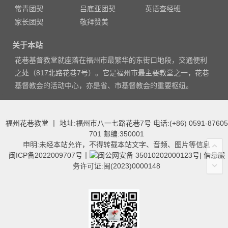
常青团契
吕底亚团契
英语查经班
家长团契
敬拜赞美
关于本站
花巷基督教堂就座落在福州市最繁华的东街口地段，交通便利
之处（817北路花巷7号）。它是福州市最主要教堂之一，花巷
基督教会的活动中心，亦是省、市基督教会的重要枢纽。
福州花巷教堂 丨 地址:福州市八一七路花巷7号 电话:(+86) 0591-87605
701 邮编:350001
申明:未经本站允许，不得转载本站文字、音频、图片等信息
闽ICP备2022009707号
丨
闽公网安备 35010202000123号
|
信息服
务许可证:闽(2023)0000148