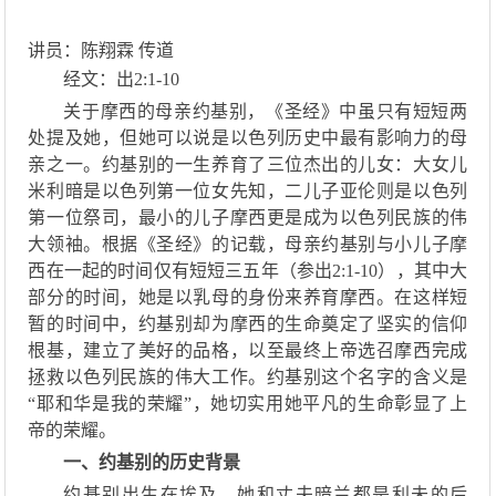
讲员：陈翔霖 传道
经文：出
2:1-10
关于摩西的母亲约基别，《圣经》中虽只有短短两
处提及她，但她可以说是以色列历史中最有影响力的母
亲之一。约基别的一生养育了三位杰出的儿女：大女儿
米利暗是以色列第一位女先知，二儿子亚伦则是以色列
第一位祭司，最小的儿子摩西更是成为以色列民族的伟
大领袖。根据《圣经》的记载，母亲约基别与小儿子摩
西在一起的时间仅有短短三五年（参出
2:1-10），其中大
部分的时间，她是以乳母的身份来养育摩西。在这样短
暂的时间中，约基别却为摩西的生命奠定了坚实的信仰
根基，建立了美好的品格，以至最终上帝选召摩西完成
拯救以色列民族的伟大工作。约基别这个名字的含义是
“耶和华是我的荣耀”，她切实用她平凡的生命彰显了上
帝的荣耀。
一、
约基别的历史背景
约基别出生在埃及，她和丈夫暗兰都是利未的后