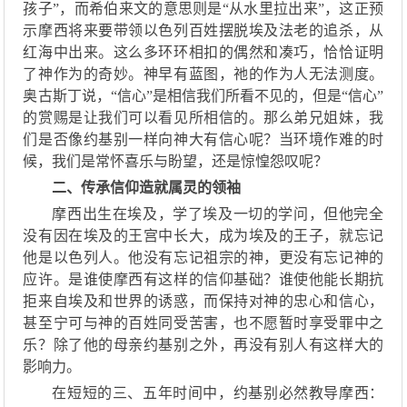
孩子
”
，而希伯来文的意思
则
是
“
从水里拉出来
”
，这正
预
示
摩西将来要带领以色列百姓摆脱埃及法老的追杀
，
从
红海中出来
。这么多
环环相扣的偶然和凑巧，
恰恰
证明
了神作为
的
奇妙
。神早有蓝图，祂的作为人无法测度。
奥古斯丁说
，
“信心”是
相信我们所看不见的
，但是
“信心”
的赏赐是让我们可以看见所相信的。那么弟兄姐妹，我
们是否像约基别一样向神大有信心呢？当环境作难的时
候，我们是常怀喜乐与盼望，还是惊惶怨叹呢？
二、
传承信仰造就属灵的领袖
摩西出生在埃及，学了埃及一切的学问
，但他
完全
没有因在埃及的王宫中长大，成为埃及的
王子
，就忘记
他是以色列人
。他
没有忘记祖宗的神，更没有忘记神的
应许。
是谁使摩西有这样的信仰基础
？
谁使他能长期抗
拒来自埃及和世界的诱惑，而保持对神的忠心和信心，
甚至宁可与神的百姓同受苦害，也不愿暂时享受罪中之
乐
？
除了他的母亲约
基
别之外，再没有别人有这
样
大的
影响力。
在短短的三
、
五年时间中，约
基
别
必然教导摩西：