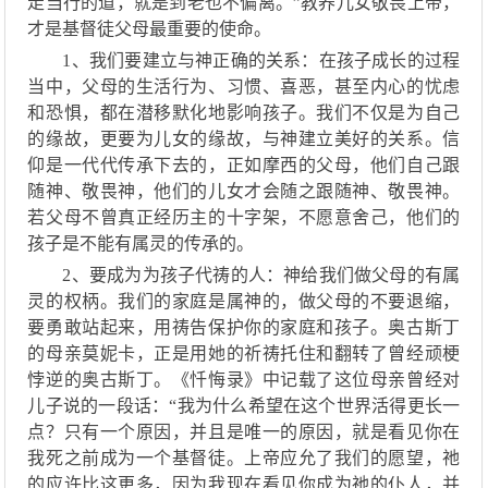
走当行的道，就是到老也不偏离。”教养儿女敬畏上帝，
才是基督徒父母最重要的使命。
1、我们要建立与神正确的关系：在
孩子成长的过程
当中，父母
的
生活行为
、
习惯
、
喜恶，甚至
内心
的忧虑
和恐惧，都
在潜移默化地
影响孩子。
我们
不仅
是
为自己
的缘故，
更要
为儿女的缘故，与神建立美好的关系
。
信
仰是一代代传承下去
的，正如
摩西的父
母
，他们
自己跟
随
神
、
敬畏神，他们的儿女才会
随之跟随
神
、
敬畏神。
若父母不曾真正经历主的十字架，不愿意舍己，他们的
孩子是不能有属灵的传承的。
2、要成为为孩子代祷的人：神
给我们做父母的有属
灵的权柄。我们的家庭是属神的，做父母的不要退缩，
要
勇敢站起来
，用
祷告
保护
你
的
家庭和孩子。奥古斯丁
的
母亲莫妮卡
，
正是
用她
的祈祷
托
住和翻转了曾经
顽
梗
悖逆
的
奥古斯丁
。《
忏悔录
》
中记载
了
这位母亲曾经对
儿子
说
的一段话：
“
我为什么希望在这个世界活
得
更
长一
点？
只有一个原因，并且是唯一的原因，就是看见你在
我死之前成为一个基督徒。上帝应允了我们的愿望，
祂
的
应
许比这更多，因为我现在看见你成为
祂
的仆人，并