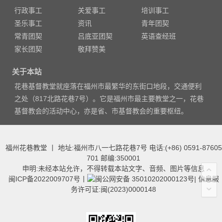
行政事工
关爱事工
培训事工
圣乐事工
资讯
青年团契
常青团契
吕底亚团契
英语查经班
家长团契
敬拜赞美
关于本站
花巷基督教堂就座落在福州市最繁华的东街口地段，交通便利
之处（817北路花巷7号）。它是福州市最主要教堂之一，花巷
基督教会的活动中心，亦是省、市基督教会的重要枢纽。
福州花巷教堂 丨 地址:福州市八一七路花巷7号 电话:(+86) 0591-87605
701 邮编:350001
申明:未经本站允许，不得转载本站文字、音频、图片等信息
闽ICP备2022009707号
丨
闽公网安备 35010202000123号
|
信息服
务许可证:闽(2023)0000148