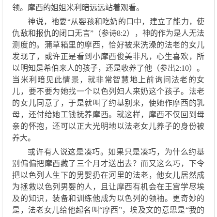
领。摩西的姐姐米利暗远远站着观看。
神说，祂要
“从婴孩和吃奶的口中，建立了能力，使
仇敌和报仇的闭口无言”（参诗8:2），神的作为是人无法
测度的。蒲草箱里的摩西，恰好被来洗澡的法老的女儿
发现了，或许正是看到小摩西俊美非凡，心生喜欢，所
以明知是希伯来人的孩子，还是收养了他（参出2:10）。
当米利暗见此情景，就非常智慧地上前询问法老的女
儿，要不要为她找一个以色列妇人来奶这个孩子。法老
的女儿同意了，于是就叫了约基别来，使她作摩西的乳
母，还付给她工钱抚养摩西。就这样，摩西不仅回到母
亲的怀抱，还可以正大光明地以法老女儿养子的身份被
养大。
或许有人说这是凑巧
。
如果只是凑巧，为什么
约基
别偏偏把摩西藏了三个月才送出去
？而又
这么巧
，
下令
把以色列人生下的男婴扔在河里的法老，他女儿居然成
为拯救以色列男婴的人，且让摩西有机会在王宫学尽埃
及的知识
，
装备和训练
他
成为以色列
的
领袖。更奇妙的
是，法老女儿给
他
起名叫
“
摩西
”，
埃及文的意思是
“
我的