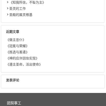
《知我所信，不耻为主》
圣灵的工作
圣殿的属灵根基
近期文章
《做主忠仆》
《冠冕与荣耀》
《拣选与差遣》
《神的应许因信实现》
《遵主圣命，活出使命》
发表评论
团契事工