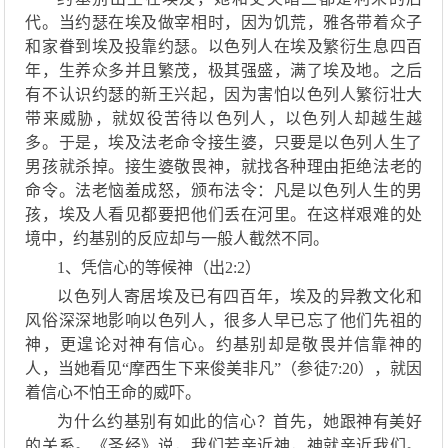
代。当约瑟在埃及做宰相时，因为饥荒，雅各带着众子
和家眷到埃及投靠约瑟。以色列人在埃及繁衍生息四百
年，生养众多并且繁茂，极其强盛，满了埃及地。之后
有不认识约瑟的新王兴起，因为害怕以色列人繁衍壮大
带来威胁，就奴役苦待以色列人，以色列人却越生越
多。于是，埃及法老命令接生婆，只要是以色列人生了
男孩就杀掉。接生婆敬畏神，就找各种理由拒绝法老的
命令。法老恼羞成怒，颁布法令：凡是以色列人生的男
孩，埃及人看见都要把他们丢在河里。在这样艰难的处
境中，约基别的反应却与一般人截然不同。
1、凭信心的等候神（出2:2）
以色列人寄居埃及已有四百年，埃及的异教文化和
风俗深深地影响以色列人，很多人早已忘了他们先祖的
神，更遑论对神有信心。约基别却是敬畏并信靠神的
人，当她看见
“摩西生下来俊美非凡”（参徒7:20），就因
着信心不怕王命的威吓。
为什么约基别有如此的信心？首先，她跟神有美好
的关系。《圣经》说，我们若亲近神，神就亲近我们。