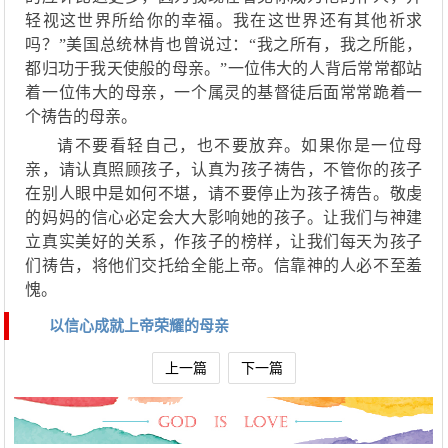
轻视
这世界所给你的幸福。我在这世界还有其他祈求
吗？
”美国总统林肯也曾说过：“我之所有，我之所能，
都归功于我天使般的母亲。”
一
位
伟大的人背后常常都站
着一
位
伟大的母亲
，一个属灵的基督徒后面常常跪着一
个祷告的母亲
。
请不要看轻自己，也不要放弃。如果你是一位母
亲，请认真照顾孩子，认真为孩子祷告，不管
你
的孩子
在别人眼中是如何不堪，请不要停止为孩子祷告。
敬虔
的
妈妈的信心
必定
会大
大影响她的
孩子
。让
我们
与神建
立真实美好的关系，作孩子的榜样，让我们
每天为
孩子
们
祷告，
将他们交托给全能上帝。
信靠神的人必不
至
羞
愧。
以信心成就上帝荣耀的母亲
上一篇
下一篇