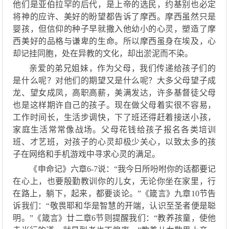
他们是亚伯拉罕的后代，
是上帝的选民，约基别也必定
将神的应许、美好的盼望都告诉了摩西
。摩西虽然只是
婴
孩
，但信仰的种子早就撒入
他
幼小的心灵，塑造了摩
西美好的品格
与
谦卑的生命
。所以摩西虽
身在埃及，心
却记挂同胞，
处在
异教的文化
，
却出淤泥而不染。
亲爱的弟兄姐妹，作为父母，
我们传递给孩子
们
的
是什么呢？对他们的
期望又
是什么呢？大多
父母
望子成
龙、望女成
凤，高职高薪，美满发达，许多基督徒父母
也是这样期许自己的孩子
。现在做父母着实很不容易，
工作时间长，生活
步调
快，下了班还得赶着接送小孩
，
家庭生活常常像战场
。父母
花钱给
孩子
报名各类培训
班
、才艺班，对
孩子的心灵却极少关
心，以致太
多的孩
子
在
网络和手机
游戏中
寻求心灵的满足
。
《申命记》六章
6-7说：“
我今日所吩咐你的话都要记
在心上，也要殷勤教训你的儿女，无论你坐在家里
，
行
在路上
，
躺下
，
起来
，
都要谈论
。
”《
箴
言》九章
10节告
诉我们：“
敬畏耶和华是智慧的开端，认识至圣者便是聪
明。
”《箴言》廿二章6节则提醒我们：“教养孩童，使他