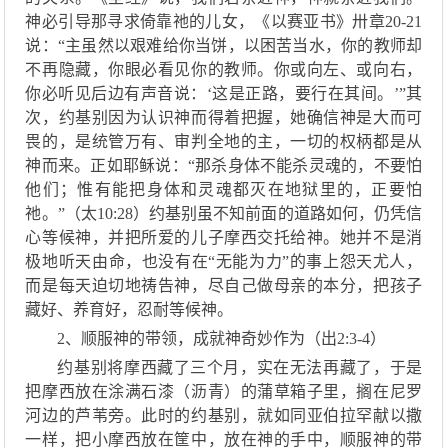
神必引导那寻求倚靠祂的儿女，《以赛亚书》卅章
20-21
说：“主虽然以艰难给你当饼，以困苦当水，你的教师却
不再隐藏，你眼必看见你的教师。你或向左、或向右，
你必听见后边有声音说：‘这是正路，要行在其间。’”其
次，约基别因为认识神而得着把握，她确信神是大而可
畏的，是统管万有、审判全地的主，一切的权柄都是从
神而来。正如耶稣说：“那杀身体不能杀灵魂的，不要怕
他们；惟有能把身体和灵魂都灭在地狱里的，正要怕
祂。”（太10:28）约基别虽不知前面的道路如何，仍凭信
心等候神，并把所爱的儿子摩西交托给神。她并不是消
极地听天由命，也没有在“无能为力”的事上怨天尤人，
而是每天迫切地祷告神，尽自己做母亲的本分，把孩子
藏好、养育好，忍耐等候神。
2、
顺服神的带领，成就神奇妙作为（出
2:3-4）
约
基
别将摩西藏了三个月，实在无法再
藏
了，
于是
把摩西放在
涂
满
石漆（
沥青
）
的蒲草箱子
里
，
搁
在尼罗
河边
的芦苇旁
。此时的约基别，就如同亚伯拉罕献以撒
一样，把小摩西放在筐中，放在神的手中，顺服神的带