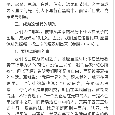
平、忍耐、恩慈、良善、信实、温柔和节制。这生命成
为人里面的光，
使人
不再行在黑暗中，而是活在爱、喜
乐与光明里。
三
、
成为这世代的明光
我们因信耶稣，
被神
从黑暗的权势
下
迁入
神爱子
的
国度，成为光明的儿女。因此，
我们
显在这世代中
,
应当
像明光照耀，将生命的道表明出来
（
参腓
2:15-16
）。
1、要脱离暗昧的事
我们既已成为光明之子，就应当脱离原本在黑暗权
势下行事为人的习性。没信主
以前，我们
喜欢
“随心所
欲”，但
《
圣经
》
告诉我们那不是
真
自由，而是被
罪裹挟
的生活。耶稣说：
“
我是世界的光；跟从我的，就不在黑
暗里走。
”
使徒约翰
也说
：
“神就是光，在祂毫无黑
暗
……
你们若说是与神相交，却仍在黑暗里行，就是说
谎话，不行真理了
。
”
一个真正活在光中的人，一定不会
享受罪中之乐，
而
持续活在罪中的人，
其实不曾真正认
识基督。
脱离暗昧
，
就是不断回到
主
面前，认罪
、
悔
改
、
得
医治、
被
更新
，
就是
在每天的生活中
顺服主
的教