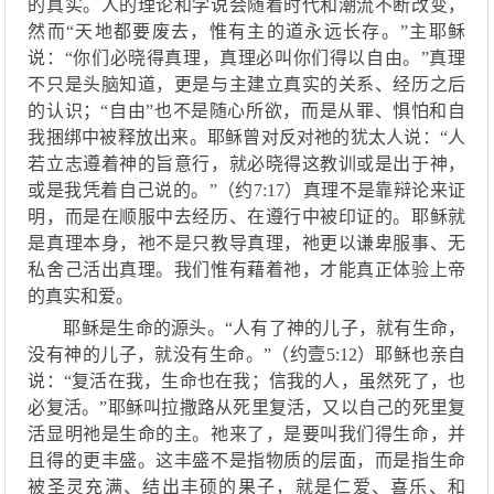
的真实。人的理论和学说会随着时代
和潮流
不断改变
，
然而
“天地都要废去，惟有主的道永远长存。”主耶稣
说：“你们必晓得真理，真理必叫你们得以自由。”
真理
不只是头脑知道，
更是
与
主
建立真实
的
关系
、
经历之后
的认识
；
“自由”也不是随心所欲，而是从罪、惧怕和自
我捆绑中被释放出来。耶稣曾对反对祂的犹太人说：“人
若立志遵着神的旨意行，就必晓得这教训或是出于神，
或是我凭着自己说的。”（约7:17）真理不是靠辩论来证
明，而是在顺服中
去
经历
、
在遵行中被
印证的
。
耶稣就
是真理本身，
祂不是只教导真理，祂
更以
谦卑服事、无
私舍己活出真理。
我们惟有藉着祂，才能
真正体验上帝
的真实和爱。
耶稣
是生命的源头。
“
人有了神的儿子
，
就有生命，
没有神的儿子
，
就没有生命
。
”（
约壹
5:12
）
耶稣也亲自
说：
“复活在我，生命也在我；信我的人，虽然死了，也
必复活。”耶稣叫拉撒路从死里复活，
又以自己的死里复
活显明祂是生命的主
。
祂
来了，是要叫
我们
得生命，并
且得的更丰盛。
这丰盛
不是
指
物质
的
层面
，而是
指生命
被圣灵充满、结出
丰硕的
果子，就是仁爱、喜乐、和