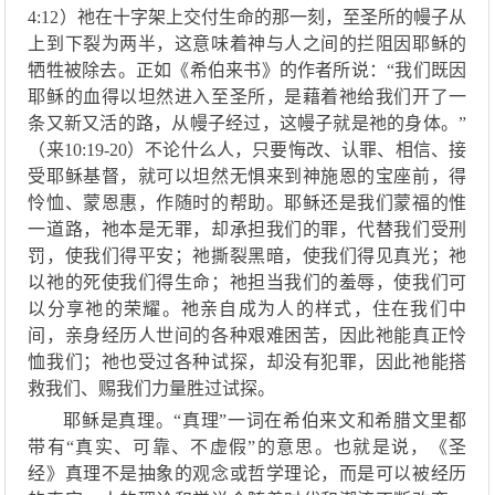
4:12
）
祂
在
十字架上交付生命
的那一刻，至圣所的幔子从
上到下裂为两半，
这意味
着神与人之间的拦阻
因耶稣的
牺牲被除去。
正如
《
希伯来书
》的
作者所
说：
“我们既因
耶稣的血得以坦然进入至圣所，是
藉着祂
给我们开了一
条又新又活的路，从幔子经过
，
这幔子就是祂的身体。
”
（
来
10:19-20
）
不论什么人，只要悔改
、
认罪、相信
、
接
受耶稣
基督
，
就
可以坦然
无惧
来到神施恩的宝座前，得
怜恤、蒙恩惠，作随时的帮助。
耶稣还是我们
蒙福的
惟
一
道路
，
祂
本是无罪，却
承担我们
的
罪，代替我们受刑
罚，使我们得平安；祂撕裂黑暗，使我们得见真光；祂
以祂的死使我们得生命；
祂担当我们的羞辱，使我们可
以分享祂的荣耀。祂
亲自
成为人的样式，住在我们中
间，亲身经历人世间的各种艰难困苦，因此祂能真正怜
恤我们
；
祂也受过各种试探，却没有犯罪，因此祂能搭
救我们
、
赐我们力量胜过
试探。
耶稣是真理。
“真理”
一
词在希伯来文和希腊文里都
带有
“真实、可靠、不虚假”的意思
。
也就是说，
《
圣
经
》
真理不是抽象的观念或哲学理论，而是
可以
被经历