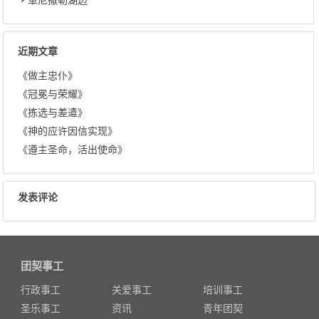
近期文章
《做主忠仆》
《冠冕与荣耀》
《拣选与差遣》
《神的应许因信实现》
《遵主圣命，活出使命》
发表评论
团契事工
行政事工
关爱事工
培训事工
圣乐事工
资讯
青年团契