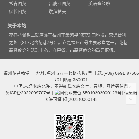
常青团契
吕底亚团契
英语查经班
家长团契
敬拜赞美
关于本站
花巷基督教堂就座落在福州市最繁华的东街口地段，交通便利
之处（817北路花巷7号）。它是福州市最主要教堂之一，花巷
基督教会的活动中心，亦是省、市基督教会的重要枢纽。
福州花巷教堂 丨 地址:福州市八一七路花巷7号 电话:(+86) 0591-87605
701 邮编:350001
申明:未经本站允许，不得转载本站文字、音频、图片等信息
闽ICP备2022009707号
丨
闽公网安备 35010202000123号
|
信息服
务许可证:闽(2023)0000148