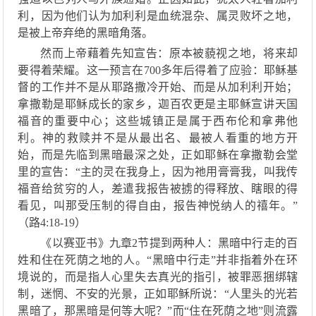
利，
因为他们认为加利利
是血统混杂
、
属灵败坏之地，
是被上帝弃绝
的
黑暗
角落。
然而
上帝
藉着
先知
宣告：原本被藐视之地
，
将来
却
要得着荣耀。这一预言在
700多年后
得着
了
应验
：
耶稣
基
督的工作
并不是从耶路撒冷开始
、
而是从加利利开始
；
拿撒勒
是
耶稣
成长
的家乡，迦百农更是
主耶稣
宣讲天国
福音的重要中心；
这些
城镇
正是
属于西布伦和拿弗他
利。神的救赎并不是从最出名、最被人看重的地方开
始，而是先临到黑暗最深之处
，
正如
耶稣在拿撒勒会堂
里
的
宣告：
“
主的灵在我身上，因为
祂
用膏膏我，叫我传
福音给贫穷的人，差遣我报告被掳的得释放、瞎眼的得
看见，叫那受压制的得自由，报告神悦纳人的禧年。
”
（
路
4:18-19
）
《
以赛亚书
》
九章
2
节
提到两种人：黑暗中行走的百
姓和住在死荫之地的人。
“黑暗中行走”并
非指着
外在环
境
说的
，而是指人心里失去
真光
的指引
，
被罪恶捆绑辖
制
，
迷惘、不安
的
光景
，
正如耶稣所说：
“人里头的光若
黑暗了，那黑暗是何等大呢？”而“住在死荫之地”则
流露