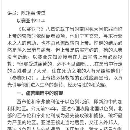
讲员：陈翔霖 传道
以赛亚书
9:1-4
《
以赛亚书
》
八章记载
了
当时南国犹大
因犯罪面临
上帝的管教时依然硬着颈项，他们
宁可交鬼
、
寻求
行
邪
术
之人
的帮助，
也
不愿意
悔改转向上帝。
悖逆的结局
必
然
是
落入黑暗与痛苦
。但
上帝是信实守约的，祂的
恩典
没有断绝
。
以赛亚先知紧接着在
九章
宣告上帝必然拯
救：
“但那受过痛苦的，必不再见幽暗……在黑暗中行走
的百姓看见了大光，住在死荫之地的人有光照耀他们”
（参赛9:1-2）。上帝终必
拯救
祂的
百姓脱离黑暗，
以
真
光引导他们
进入生命的翻转、经历得胜的和荣耀。
一、痛苦幽暗中的盼望
西布伦和拿弗他利位于以色列北部，
即
新约
中的
加
利利地区。公元前
734年，亚述帝国
攻陷
北国以色列，北
部
的西布伦和拿弗他利成为最先被
攻破和掳掠、破坏最
为严重
的地区
。
亚述王掳走当地居民，
又迁入
外邦人，
强迫以色列人与外族通婚。正因如此，犹太人
轻看
加利