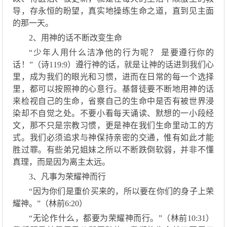
导，
存永恒的盼望，
真实地
操练
生命之道
，
直到见主
面
的那一天。
2、用神的话不断改变生命
“少年人用
什么
洁净他的行为呢？
是要遵行你的
话！
”
（
诗
119:9
）
遵行神的话，
就是
让
神
的话进到我们心
里，成为
我们的眼光和习惯
，
进而在
日常
的
每一个
选择
里
，
都可以
按照
神
的心意
行
。基督徒要不断地用神的话
来
检视
自己的生命
，
省察自己的生命中是否有被世界浸
染却不自觉之处。
不要小看每天
诵读、
默想的一小段经
文
，
那不只是宗教习惯，
更
是神在我们生命里动工的方
式。我们必须追求与神保持亲密的交通，
惟有如此
才能
胜过罪。
有些弟兄姐妹
之所以
不断
跌倒
软弱
，
并非不懂
真理
，而是
因为
离主太远
。
3、凡事为荣耀神而行
“因为你们是重价买来的，所以要在你们的身子上荣
耀
神
。
”（林前
6:
20）
“无论作
什
么，都要为荣耀
神
而行。
”（林前
10:
31）