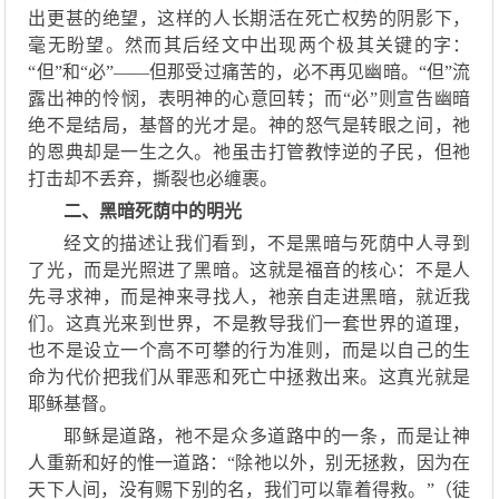
出更甚的绝望，这样的人
长期活在死亡权势的阴影下
，
毫无盼望
。
然而其后
经文
中
出现两个极其关键的字
：
“但
”和“
必
”——
但那受过痛苦的，必不再见幽暗。
“但”
流
露出
神的怜悯，
表明神的
心意回转；而
“必”
则
宣告
幽暗
绝不是结局，基督的光才是。神的怒气是转眼之间，祂
的恩典却是一生之久。祂虽
击打
管教悖逆的子民
，
但祂
打击却不丢弃
，
撕裂
也
必
缠裹。
二、黑暗死荫中的明光
经文的描述让我们看到，
不是
黑暗与死荫中
人
寻
到
了光
，
而
是光
照
进了黑暗。这就是福音
的
核心：不是人
先
寻求
神，而是神来
寻找人，祂亲自
走进黑暗
，
就近我
们。
这真光来到世界，不是教导
我们
一套世界的道理，
也
不是设立一个高不可攀的行为准则，而是
以自己的生
命为代价
把我们从罪恶和死亡中拯救出来。
这真光就是
耶稣基督
。
耶稣
是道路，
祂
不是众多道路中的一条，而是让神
人重新和好的
惟一
道路
：
“除祂以外，别无拯救，因为在
天下人间，没有赐下别的名，我们可以靠着得救。”
（
徒