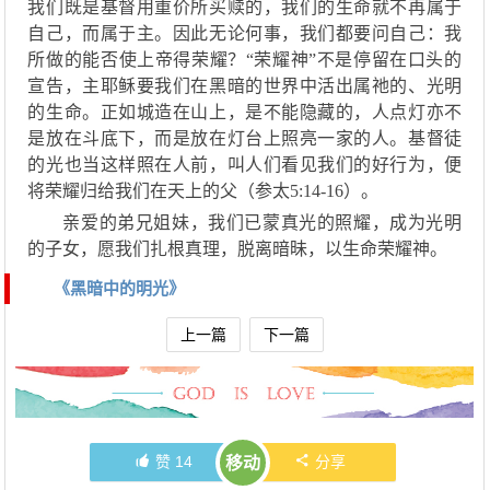
我们
既
是基督用重价所买
赎的
，我们的生命就不再属于
自己，而属于主。因此
无论何事，
我们都要问自己：我
所做的
能
否
使上帝得荣耀？
“
荣耀神
”不是停留在口头的
宣告，
主耶稣要我们在黑暗的世界中活出
属祂的、
光明
的生命。
正如
城造在山上
，
是不能隐藏的，
人点灯亦不
是
放在斗底下，而是放在灯台上照亮一家的人。基督徒
的
光也当这样照在人前，叫人们看见我们的好行为，便
将荣耀归给我们在天上的父（参太
5:14-16）。
亲爱的弟兄姐妹，我们已蒙真光的照耀，成为光明
的子女，愿我们扎根真理，脱离暗昧，以生命荣耀神。
《黑暗中的明光》
上一篇
下一篇
赞
14
分享
移动