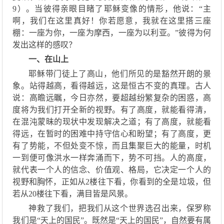
9）。当彼得亲眼目睹了耶稣变像的情形，他说：“主
啊，我们在这里真好！你若愿意，我就在这里搭三座
棚：一座为你，一座为摩西，一座为以利亚。”彼得为何
发出这样的感叹？
一、在山上
耶稣带
门徒上了高山，他们所见的是豁然开朗的景
象
。站
得
越高，看得越远，这是恒古不变的真理。
古人
说：高瞻远瞩，今日亦然，
要超越纷繁复杂的困惑，高
度将为我们打开全新的视野
。
有了高度，就能
看得清，
在
混沌蒙昧的现状
中
发现解决之道
；
有了高度，就能看
得远，在暂时的困难中
持守
信心和盼望
；
有了高度，更
有了势能，不但处变不惊，而且集聚
巨大的
能量，时机
一到便可像洪水一样奔涌而下，势不可挡。人的高度
，
就
代表一个人的信念、价值观、格局，
它
决定
一个人的
视野和胸怀，正如
从
2楼往下看，你看到的全是垃圾
，
但
若从
20楼往下看，满目皆是风景
。
神救了我们，把我们从这个世界选召出来，保罗
称
我们是
“
天上的国民
”
。既然是
“
天上的国民
”，
自然要有属