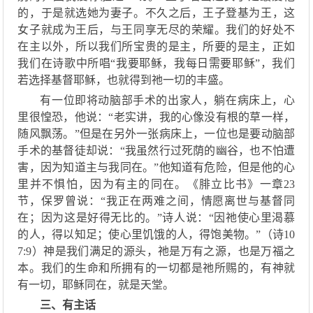
的，于是就选她为妻子。不久
之后，
王子
登基
为王，
这
女子
就
成
为王后，与王同享
无尽的
荣耀。我们的好处不
在主以外，所以我们所宝贵的是主，所要的是主，
正如
我们在诗歌中所唱
“我要耶稣，我每日需要耶稣”
，
我们
若选择基督耶稣，也就得到
祂
一切的丰盛。
有一位即将动脑部手术的出家人，躺在病床上，心
里很惶恐，他说
：
“
老实讲，我的心像没有根的草一样，
随风飘荡。
”
但是在另外一张病床上，一位也是要动脑部
手术的基督徒却说：
“
我虽然行过死荫的幽谷
，
也不怕遭
害，因为知道主与我同在。
”
他知道有危险，但是他的心
里并不惧怕
，
因为有主的同在
。
《
腓立比书
》
一
章
23
节，保罗
曾
说：
“
我正在两难之间，情愿离世与基督同
在；因为这是好得无比的。
”
诗人说：
“
因
祂
使心里渴慕
的人，得以知足；使心里饥饿的人，得饱美物。
”（
诗
10
7:9）
神是我们满足的源头，
祂
是万有之源，也是万福之
本。我们的生命和所拥有的一切都是
祂
所赐的，有神就
有一切
，
耶稣同在
，
就是天堂。
三、
有主话