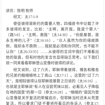
讲员：陈明 牧师
经文：太17
:
1
-
9
使徒彼得是新约的重要人物，四福音书中记载了许
多彼得的发言，
比如
：
“
主啊，离开我，我是个罪人
”
（路
5:8）
，
“
主啊，救我
”
（太
14:30）
，
“
你是基督，是
永生神的儿子
”
（太
16:16）
，
“
众人虽然为你的缘故跌
倒，我却永不跌倒
……我就是必须和你同死，也不能不
认你”
（太
26:33/35）
……
从
彼得的言词中我们不难看出
他的耿直，但有时他的发言也显得缺乏思考。以下我们
就一同来看看耶稣登山变像时彼得的讲论。
经文说到，过了六天，耶稣带着彼得、雅各和雅各
的兄弟约翰暗暗地上了高山（太
17:1）。这里的“过了六
天”，是相较
彼得
认信
耶稣是基督之日
说的
（
太
16:
16），
也就是主耶稣说
“
有人在没尝死味以前，
必看见人子降临
在祂的国里
”
的那一
日（
参太
16:
28）。
“
暗暗的
”
是因为登
山
变像
是
关乎
复活的荣耀启示，但
耶稣当时还未从死里
复活，所以要求门徒不要将所看见的告诉人（参太
17: