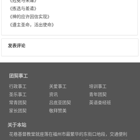
《冠冕与荣耀》
《拣选与差遣》
《神的应许因信实现》
《遵主圣命，活出使命》
发表评论
团契事工
行政事工
关爱事工
培训事工
圣乐事工
资讯
青年团契
常青团契
吕底亚团契
英语查经班
家长团契
敬拜赞美
关于本站
花巷基督教堂就座落在福州市最繁华的东街口地段，交通便利