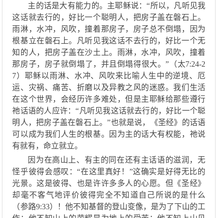
主的话是大有能力的。主耶稣说：
“
所以，凡听见我
这话就去行的，好比一个聪明人，把房子盖在磐石上。
雨淋，水冲，风吹，撞着那房子，房子总不倒塌，因为
根基立在磐石上。凡听见我这话不去行的，好比一个无
知的人，把房子盖在沙土上。雨淋，水冲，风吹，撞着
那房子，房子就倒塌了，并且倒塌得很大。
”（
太
7
:
24-2
7
）
耶稣以
雨淋
、
水冲
、
风吹
来
比喻人生中的逆境、厄
运、灾祸、痛苦、折磨以及异教之风的迷惑。我们生活
在
这个
世界，会经历许多难处，但是主耶稣给那些遵行
祂话语的人应许
：
“凡听见我这话就去行的，好比一个聪
明人，把房子盖在磐石上
。
”也就是说，
《
圣经
》
的话语
可以成为我们人生的根基。
因为主的话大有权能，祂说
有就有，命立就立。
因为在高山上、有主的同在还有主话语的滋润，无
怪乎彼得会感叹：
“在这里真好！”这确实是好得无比的
光景。这是彼得、也是许许多多人的心愿。但《圣经》
却毫不客气地评价彼得完全不知道自己所说的是什么
（参路9:33）！他不知基督的登山变像，是为了下山的工