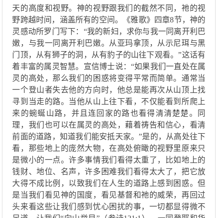
天的高度和视野。神的视野跟我们的截然不同
，
祂
的视
野跨越时间，涵盖所有的空间。
《
雅歌
》
四
章
8节，神的
灵感动所罗门写下：
“
我的新妇，求你与我一同离开利巴
嫩，与我一同离开利巴嫩。从亚玛拿顶，从示尼珥与黑
门顶，从有狮子的洞，从有豹子的山往下观看。
”
这话有
着丰富的属灵智慧。
宣信博士说：
“
如果我们一直处在属
灵的高处，那么我们的困惑将变得平常而简单。通常当
一个登山者失去他的方向时，他总是能再次从山顶上找
寻到当走的路。当他从山上往下看，不仅能看到所爬上
来的蜿蜒山路，并且连回家的路也看得清清楚楚。同
理，我们也可以在属灵的高处，
藉着
祷告和信心，看清
前面的道路，知道我们能安抵天家。
”
是的，从高处往下
看，那些地上的庞然大物，在
高处俯瞰
的视野里原来只
是
微小的一点
。许多事情我们看得太重了，比如地上的
钱财、地位、名声
，
许多困难我们看得太大了，把它放
大得不成比例，以致我们
在人生的道路上
感到困惑。但
是当我们看见神的国度，看见基督和
祂
的威荣，再回过
头来看这些让我们感到忧心困扰的事，
一切
都显得微不