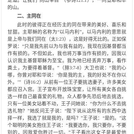
足道。
让我们
“
向山举目
”
（
参诗
121:1
），
一同登耶和华
的山。
二、主同在
此时的彼得正在经历主的同在带来的美好、喜乐和
甘甜。
主耶稣的名称为
“
以马内利
”
，以马内利的意思就
是上帝与我们同在（太
1
:
23）
，
这是好得无比的
。
正如
保
罗说
：
“只是我先前以为与我有益的，我现在因基督都当
作有损的。不但如此，我也将万事当作有损的，因我以
认识我主基督耶稣为至宝。我为
祂
已经丢弃万事，看作
粪土，为要得着基督。
”（腓3
:
7
-
8）大卫
也
说
：
“我的心
哪，你曾对耶和华说
：
‘
你是我的主，我的好处不在你以
外。
’”（诗16
:
2）从前有一位王子要挑选妻子，许多美女
都应召入宫。王子宣布开放珠宝室，让
所有
美女各自挑
选一样
自己
最喜爱的礼物。众
人
都争先恐后
地
去挑选，
只有一位美女站着不动，王子问她说
：
“你为什么不去挑
选礼物？”她反问王子说
：
“陛下说
从这所有的
东西中
选
择一样
，我选了就是我的，是吗？
”王子说
：
“是的。”这
个聪明的美女抱住王子说
：
“我要选你，我只要你，不要
别的，因我爱你胜过一切。”王子看出这女子是最爱他