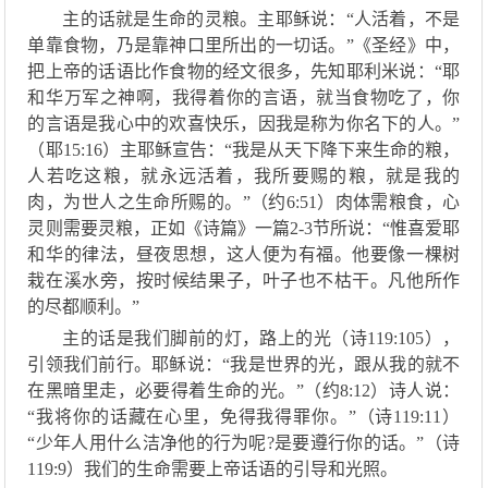
主的话就是生命的灵粮。
主耶稣说：
“
人活着，不是
单靠食物，乃是靠神口里所出的一切话。
”《
圣经
》
中，
把上帝的话语比作食物的经文很多，先知耶利米说
：
“
耶
和华万军之神啊，我得着你的言语，就当食物吃了，你
的言语是我心中的欢喜快乐，因我是称为你名下的人。
”
（
耶
15
:
16
）
主耶稣
宣告
：
“
我是从天下降下来生命的粮，
人若吃这粮，就永远活着，我所要赐的粮，就是我的
肉，为世人之生命所赐的
。
”（
约
6
:
51
）
肉体需粮食，心
灵则需要灵粮，
正如
《
诗篇
》
一篇
2-3
节所说：
“惟喜爱耶
和华的律法，昼夜思想，这人便为有福。他要像一棵树
栽在溪水旁，按时候结果子，叶子也不枯干。凡他所作
的尽都顺利。”
主的话是我们脚前的灯，路上的光（诗
119:105），
引领我们前行。耶稣
说：
“我是世界的光，跟从我的就不
在黑暗里走，必要得着生命的光。”
（
约
8
:
12
）
诗人
说：
“我将
你
的话藏在心里，免得我得罪
你
。
”
（
诗
119
:
11
）
“少年人用什么洁净他的行为呢?是要遵行
你
的话。
”
（
诗
119
:
9
）
我们的生命需要上帝话语的引导和光照。