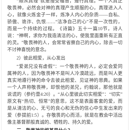
“顺从真理”就是接受福音
，
遵行真理
。一个人真正
敬畏神，必然会对神的真理产生顺服的心，真理进入人
心，就像火炼金子一样，炼净
人
内心的杂质
——自私、
骄傲、诡诈、仇恨
……
“洁净自己的心”不是一次性的，
而是一个持续的过程。
《
诗篇》五十一篇
10节，诗人
说：“神啊，求你为我造清洁的心，使我里面重新有正直
的灵。”
敬畏神的人，会常常省察自己的内心，除去一切
不讨神喜悦的意念。
2）
彼此相爱，从心发出
“爱弟兄没有虚假
”：
一个
敬畏神的人，必定会爱
同
属神的人，因为敬畏
神
不是叫人冷漠疏远，而是叫人更
真实地
遵行神的命令
去
彼此相
爱
、
见证神的恩典
。如果
一个
人
声称敬畏神，却恨他的弟兄，约翰说，那
他
就是
说谎的（
参
约
壹
4
:
20）
。
“
从心里彼此切实相爱
”：“
切实
”
原文有
“
热切
、
恒常
”
的意思，这不是表面客套的爱，而
是从清洁的心
、
无亏的良心
和无
伪的信心
中
生发出来的
爱（
参
提前
1
:
5）
。
存敬畏的心而活，就是在
教会
中活出
像主基督那般
真诚的、牺牲的、持久的爱。