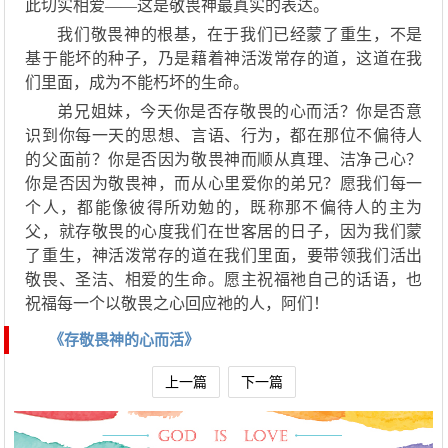
此切实相爱
——这是敬畏
神
最真实的表达。
我们敬畏
神
的根基，在于我们已经蒙了重生
，
不是
基于
能坏的种子
，
乃是藉着神活泼常存的道，这道在我
们里面，成为不能朽坏的生命。
弟兄姐妹，今天你是否存敬畏的心而活？你是否意
识到你每一天的思想、言语、行为，都在那位不偏待人
的
父面前？你是否因为敬畏神而顺从真理、洁净己心？
你是否因为敬畏神，而从心里爱
你的
弟兄？愿我们每一
个人，都能像彼得所劝勉的，既称那不偏待人的主为
父，就存敬畏的心度我们在世客居的日子，因为我们蒙
了重生，
神活泼常存的道
在我们里面
，
要带领我们活出
敬畏、圣洁、相爱的生
命
。愿主祝福
祂自己
的话语，也
祝福每一个以敬畏之心回应
祂
的人，阿们！
《存敬畏神的心而活》
上一篇
下一篇