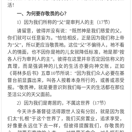
活！
一、
为何要存敬畏的心
？
1）
因为我们所称的
“父”是审判
人
的主（
17节）
请留意，
彼得并没有说：
“既然神是
我们
慈爱的父，
你们就可以任意妄为
。
”恰恰相反，正是因为
我们
称
上帝
为
“父”，
所以
更应
当敬畏
祂
。这位
“父”不偏待人，
祂
不看
人的情面，也不因你是
祂
的儿女就降低标准，
祂是那
“按
各人行为审判
人的主
”
。
彼得在这里
并非否定因信称义的
真理，而是强调
神的儿女
的生活
亦
要向神交账
，
正如
《哥林多后书》五章
10节所说：“因为我们众人必要在基
督台前显露出来，叫各人按着本身所行的，或善或恶受
报。”
敬畏
神
，就是要意识到我们每一天的生活都在那位
圣洁公义的天父面前。
2
）
因为我们是寄居的，不属这世界（
17节）
今天许多基督徒活得跟世人没有分别，就是因为我
们太
“扎根”于这个世界了，我们买房置业，追求享受，
好像要永远住下去一样，但彼得提醒我们，存敬畏的