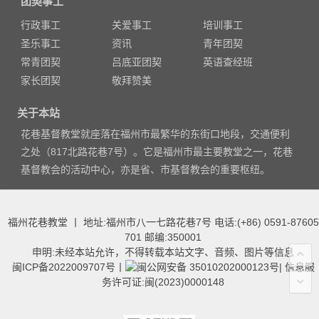
团契事工
行政事工
关爱事工
培训事工
圣乐事工
资讯
青年团契
常青团契
吕底亚团契
英语查经班
家长团契
敬拜赞美
关于本站
花巷基督教堂就座落在福州市最繁华的东街口地段，交通便利
之处（817北路花巷7号）。它是福州市最主要教堂之一，花巷
基督教会的活动中心，亦是省、市基督教会的重要枢纽。
福州花巷教堂 丨 地址:福州市八一七路花巷7号 电话:(+86) 0591-87605
701 邮编:350001
申明:未经本站允许，不得转载本站文字、音频、图片等信息
闽ICP备2022009707号
丨
闽公网安备 35010202000123号
|
信息服
务许可证:闽(2023)0000148