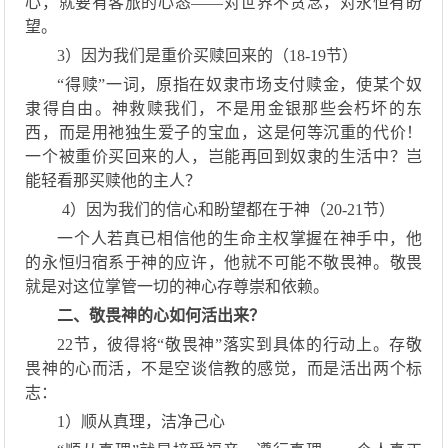
心，就要有客旅的心态——对世界不贪念，对永恒有盼
望。
3）
因为我们是重价买赎回来的（
18
-
19
节
）
“得赎”一词，原指
在
奴隶市场支付赎金，使
某个奴
隶
得自由。神救赎我们，不是用金银那些会朽坏的东
西，而是用
祂
独生爱子的宝血，这是何等沉重的代价！
一个被重价买回来的人，岂能再回到奴隶的生活中？岂
能轻看那买赎他的主人？
4）
因为我们的信心和盼望都在于神（
20
-
21
节
）
一个人若真已相信他的生命
主权
掌握在神手中，他
的永恒归宿系于神的应许，他就不可能不敬畏神。敬畏
就是对这位掌
管
一切的神心存尊崇和依赖。
二、
敬畏神的心如何活出来？
22节
，
彼得
将
“敬畏神”落实到具体
的
行动上。存敬
畏
神
的心而活，不是空谈信教
的
感觉，而是活出两个标
志：
1）
顺从真理，洁净己心