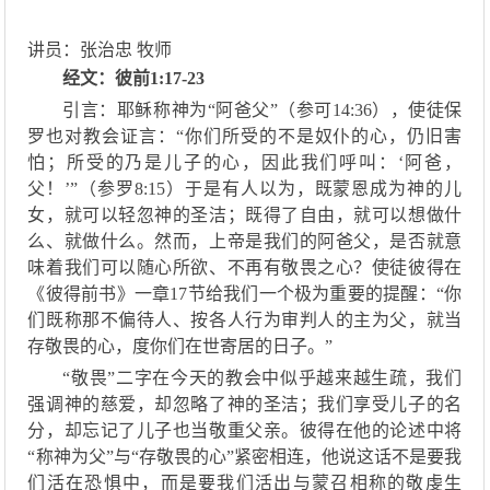
讲员：张治忠 牧师
经文：彼前1
:
17
-
23
引言：耶稣称神为
“阿爸父”
（
参可
14:36）
，
使徒保
罗也对教会证言：
“你们所受的不是奴仆的心，仍旧害
怕；所受的乃是儿子的心，因此我们呼叫：‘阿爸，
父！’”（参罗8:15）于是
有人以为，既蒙恩
成为神的儿
女
，就可以轻忽神的圣洁；既得了自由，就可以
想做什
么、就做什么
。
然而，上帝是我们的阿爸父，
是否
就意
味着我们
可以随心所欲
、
不再有敬畏之心？使徒彼得在
《
彼得前书》一章
17节
给我们一个极为重要的提醒：
“
你
们既称那不偏待人、按各
人
行为审判人的主为父，就当
存敬畏的心
，
度你们在世寄居的日子。
”
“敬畏”二字在今天的教会中似乎越来越
生疏
，我们
强调神的慈爱，却忽略了神的圣洁
；
我们享受儿子的名
分，却忘记了儿子也当敬重父亲。彼得在
他的论述中
将
“称神为父”与“存敬畏的心”紧密相连，
他说这话
不是要我
们活在恐惧中，而是要我们活出与
蒙召
相称的敬虔生