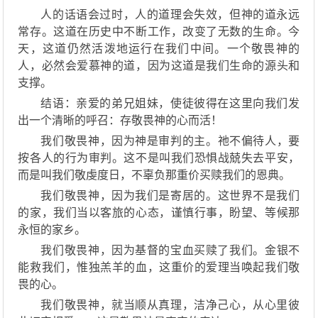
人的话语会过时，人的道理会失效，但神的道永远
常存。这道在历史中不断工
作
，改变
了
无数的生命。今
天，这道仍然活泼地
运行
在我们中间。一个敬畏神的
人，必然会爱慕神的道，因为这道是
我们
生命的源头和
支撑。
结语：
亲爱的
弟兄姐妹，
使徒彼得在这里
向我们发
出一个清晰的呼召：存敬畏神的心而活！
我们敬畏
神
，因为神是审判的主
。
祂
不偏待人，要
按各人的行为审判。这不是叫我们恐惧战兢失去平安，
而是叫我们敬虔度日，不辜负那重价买赎我们的恩典。
我们敬畏
神
，因为我们是寄居的
。
这世界不是我们
的家，我们当以客旅的心态，谨慎行事，盼望
、
等候
那
永恒的家乡。
我们敬畏
神
，因为基督的宝血买赎了我们
。
金银不
能救我们，惟独羔羊的血，这重价的爱理当唤起我们敬
畏的心。
我们敬畏
神
，就当顺从真理，洁净己心，从心里彼