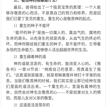
三、
敬畏神的根基是什么？
最后，彼得给出了一个极其宝贵的真理：一个人能
够存敬畏的心而活，不是靠自己的努力和修养，
而是
因
我们已蒙了
圣灵的
重生
。
重生
的心
是敬畏神的起点
。
1）
重生的种子不能坏
“能坏的种
子
”
是
指一切属人的、属血气的、属地的
生命的源头。从肉身生的就是肉身，从血气生的终必朽
坏。
而
神
所
赐给我们重生
的
种子，是不能坏的，它带着
永恒的生命
能
力，能够使人活出超越世界的生活。
2）
重生藉着神的道
神的道是活泼的、有生命的、能改变人心的。
《
雅
各书
》
一章
18节
说：
“
祂
按自己的意思，用真道生了我
们
。
”
这
真
道就是福音，就是耶稣基督并
祂
钉十字架的信
息。当我们敬畏神的时候，我们其实是让那已经种在我
们里面的道活出来
。
一个重生的人，里面有
属
神的生
命，自然会对神
生出
敬畏
的心
——
不是奴隶对主人的惧
怕，而是儿女对父亲的敬
爱
。
3）
这道是活泼常存的